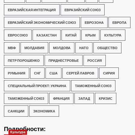
ЕВРАЗИЙСКАЯ ИНТЕГРАЦИЯ
ЕВРАЗИЙСКИЙ СОЮЗ
ЕВРАЗИЙСКИЙ ЭКОНОМИЧЕСКИЙ СОЮЗ
ЕВРОЗОНА
ЕВРОПА
ЕВРОСОЮЗ
КАЗАХСТАН
КИТАЙ
КРЫМ
КУЛЬТУРА
МВФ
МОЛДАВИЯ
МОЛДОВА
НАТО
ОБЩЕСТВО
ПЕТР ПОРОШЕНКО
ПРИДНЕСТРОВЬЕ
РОССИЯ
РУМЫНИЯ
СНГ
США
СЕРГЕЙ ЛАВРОВ
СИРИЯ
СПЕЦИАЛЬНЫЙ ПРОЕКТ: УКРАИНА
ТАМОЖЕННЫЙ СОЮЗ
ТАМОЖЕННЫЙ СОЮЗ
ФРАНЦИЯ
ЗАПАД
КРИЗИС
САНКЦИИ
ЭКОНОМИКА
Подробности:
Культура