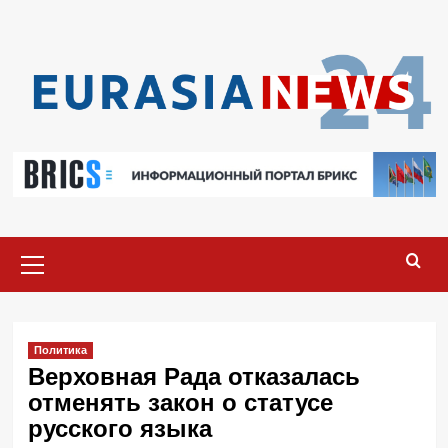
Перейти
к
содержимому
Основное
меню
Политика
Верховная Рада отказалась
отменять закон о статусе
русского языка