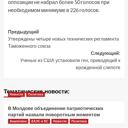
оппозиции не набрал более 50 голосов при
необходимом минимуме в 226 голосов.
Навигация
Предыдущий
Утверждены четыре новых технических регламента
записи
Таможенного союза
Следующий:
Ученые из США установили ген, приводящий к
врожденной слепоте
Тематические новости:
Новости
Политика
В Молдове объединение патриотических
партий назвали поворотным моментом
Аналитика
ЕАЭС и ЕС
Новости
Политика