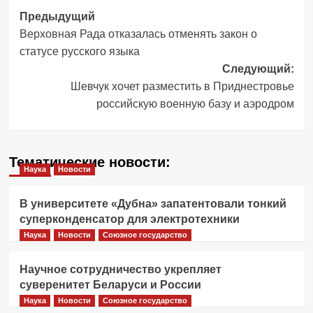
Навигация
Предыдущий
Верховная Рада отказалась отменять закон о
записи
статусе русского языка
Следующий:
Шевчук хочет разместить в Приднестровье
российскую военную базу и аэродром
Тематические новости:
Наука
Новости
В университете «Дубна» запатентовали тонкий
суперконденсатор для электротехники
Наука
Новости
Союзное государство
Научное сотрудничество укрепляет
суверенитет Беларуси и России
Наука
Новости
Союзное государство