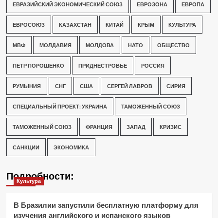
ЕВРАЗИЙСКИЙ ЭКОНОМИЧЕСКИЙ СОЮЗ
ЕВРОЗОНА
ЕВРОПА
ЕВРОСОЮЗ
КАЗАХСТАН
КИТАЙ
КРЫМ
КУЛЬТУРА
МВФ
МОЛДАВИЯ
МОЛДОВА
НАТО
ОБЩЕСТВО
ПЕТР ПОРОШЕНКО
ПРИДНЕСТРОВЬЕ
РОССИЯ
РУМЫНИЯ
СНГ
США
СЕРГЕЙ ЛАВРОВ
СИРИЯ
СПЕЦИАЛЬНЫЙ ПРОЕКТ: УКРАИНА
ТАМОЖЕННЫЙ СОЮЗ
ТАМОЖЕННЫЙ СОЮЗ
ФРАНЦИЯ
ЗАПАД
КРИЗИС
САНКЦИИ
ЭКОНОМИКА
Подробности:
Культура
В Бразилии запустили бесплатную платформу для
изучения английского и испанского языков