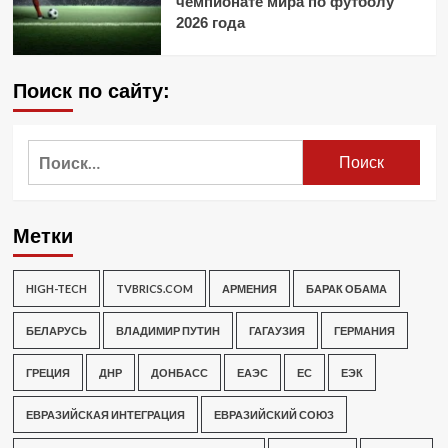
чемпионате мира по футболу
2026 года
Поиск по сайту:
Найти:
Метки
HIGH-TECH
TVBRICS.COM
АРМЕНИЯ
БАРАК ОБАМА
БЕЛАРУСЬ
ВЛАДИМИР ПУТИН
ГАГАУЗИЯ
ГЕРМАНИЯ
ГРЕЦИЯ
ДНР
ДОНБАСС
ЕАЭС
ЕС
ЕЭК
ЕВРАЗИЙСКАЯ ИНТЕГРАЦИЯ
ЕВРАЗИЙСКИЙ СОЮЗ