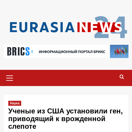
Перейти
к
содержимому
Основное
меню
Наука
Ученые из США установили ген,
приводящий к врожденной
слепоте