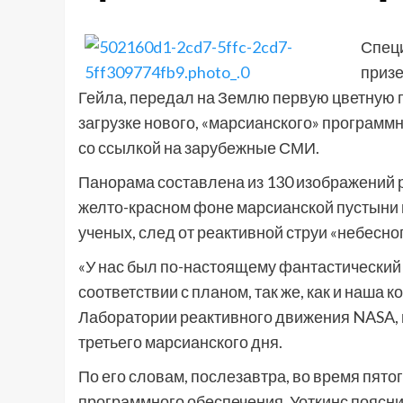
Специ
призе
Гейла, передал на Землю первую цветную 
загрузке нового, «марсианского» программно
со ссылкой на зарубежные СМИ.
Панорама составлена из 130 изображений р
желто-красном фоне марсианской пустыни 
ученых, след от реактивной струи «небесно
«У нас был по-настоящему фантастический д
соответствии с планом, так же, как и наша 
Лаборатории реактивного движения NASA, 
третьего марсианского дня.
По его словам, послезавтра, во время пято
программного обеспечения. Уоткинс поясни