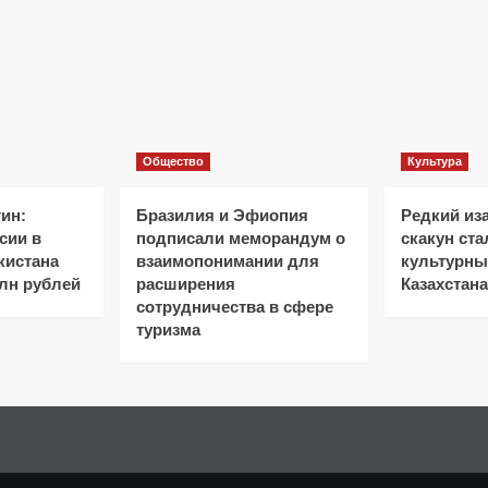
Общество
Культура
ин:
Бразилия и Эфиопия
Редкий из
сии в
подписали меморандум о
скакун ст
кистана
взаимопонимании для
культурн
лн рублей
расширения
Казахстана
сотрудничества в сфере
туризма