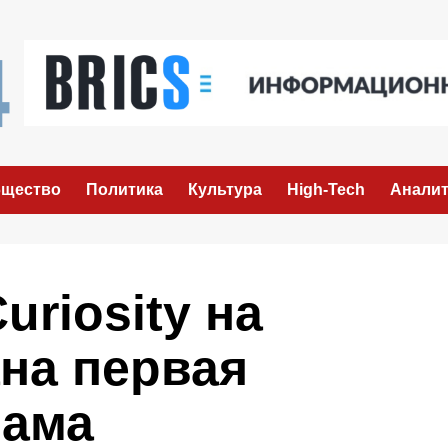
щество
Политика
Культура
High-Tech
Аналит
uriosity на
на первая
рама