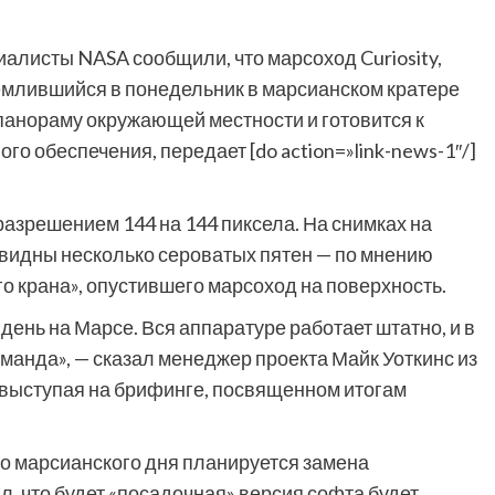
алисты NASA сообщили, что марсоход Curiosity,
млившийся в понедельник в марсианском кратере
панораму окружающей местности и готовится к
го обеспечения, передает [do action=»link-news-1″/]
азрешением 144 на 144 пиксела. На снимках на
видны несколько сероватых пятен — по мнению
го крана», опустившего марсоход на поверхность.
ень на Марсе. Вся аппаратуре работает штатно, и в
команда», — сказал менеджер проекта Майк Уоткинс из
выступая на брифинге, посвященном итогам
го марсианского дня планируется замена
л, что будет «посадочная» версия софта будет