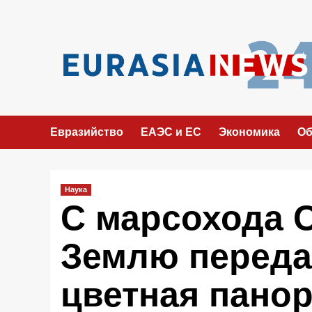
Перейти
к
содержимому
Евразийство
ЕАЭС и ЕС
Экономика
Об
Наука
С марсохода C
Землю переда
цветная пано