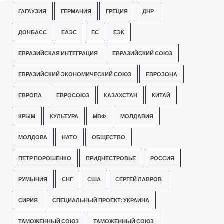
ГАГАУЗИЯ
ГЕРМАНИЯ
ГРЕЦИЯ
ДНР
ДОНБАСС
ЕАЭС
ЕС
ЕЭК
ЕВРАЗИЙСКАЯ ИНТЕГРАЦИЯ
ЕВРАЗИЙСКИЙ СОЮЗ
ЕВРАЗИЙСКИЙ ЭКОНОМИЧЕСКИЙ СОЮЗ
ЕВРОЗОНА
ЕВРОПА
ЕВРОСОЮЗ
КАЗАХСТАН
КИТАЙ
КРЫМ
КУЛЬТУРА
МВФ
МОЛДАВИЯ
МОЛДОВА
НАТО
ОБЩЕСТВО
ПЕТР ПОРОШЕНКО
ПРИДНЕСТРОВЬЕ
РОССИЯ
РУМЫНИЯ
СНГ
США
СЕРГЕЙ ЛАВРОВ
СИРИЯ
СПЕЦИАЛЬНЫЙ ПРОЕКТ: УКРАИНА
ТАМОЖЕННЫЙ СОЮЗ
ТАМОЖЕННЫЙ СОЮЗ