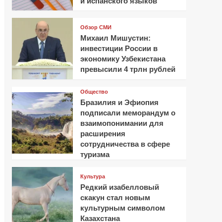
и испанского языков
Обзор СМИ
Михаил Мишустин:
инвестиции России в
экономику Узбекистана
превысили 4 трлн рублей
Общество
Бразилия и Эфиопия
подписали меморандум о
взаимопонимании для
расширения
сотрудничества в сфере
туризма
Культура
Редкий изабелловый
скакун стал новым
культурным символом
Казахстана