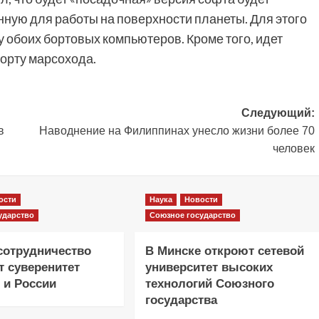
ную для работы на поверхности планеты. Для этого
 обоих бортовых компьютеров. Кроме того, идет
орту марсохода.
Следующий:
в
Наводнение на Филиппинах унесло жизни более 70
человек
ости
Наука
Новости
ударство
Союзное государство
сотрудничество
В Минске откроют сетевой
т суверенитет
университет высоких
 и России
технологий Союзного
государства