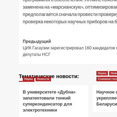
заменена на «марсианскую», оптимизирован
предполагается сначала провести проверку
проверка некоторых научных приборов на б
Навигация
Предыдущий
ЦИК Гагаузии зарегистрировал 160 кандидатов 
записи
депутаты НСГ
Наука
Нов
Тематические новости:
Наука
Новости
Союзное гос
В университете «Дубна»
Научное 
запатентовали тонкий
укрепляе
суперконденсатор для
Беларуси
электротехники