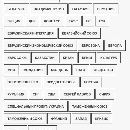
БЕЛАРУСЬ
ВЛАДИМИР ПУТИН
ГАГАУЗИЯ
ГЕРМАНИЯ
ГРЕЦИЯ
ДНР
ДОНБАСС
ЕАЭС
ЕС
ЕЭК
ЕВРАЗИЙСКАЯ ИНТЕГРАЦИЯ
ЕВРАЗИЙСКИЙ СОЮЗ
ЕВРАЗИЙСКИЙ ЭКОНОМИЧЕСКИЙ СОЮЗ
ЕВРОЗОНА
ЕВРОПА
ЕВРОСОЮЗ
КАЗАХСТАН
КИТАЙ
КРЫМ
КУЛЬТУРА
МВФ
МОЛДАВИЯ
МОЛДОВА
НАТО
ОБЩЕСТВО
ПЕТР ПОРОШЕНКО
ПРИДНЕСТРОВЬЕ
РОССИЯ
РУМЫНИЯ
СНГ
США
СЕРГЕЙ ЛАВРОВ
СИРИЯ
СПЕЦИАЛЬНЫЙ ПРОЕКТ: УКРАИНА
ТАМОЖЕННЫЙ СОЮЗ
ТАМОЖЕННЫЙ СОЮЗ
ФРАНЦИЯ
ЗАПАД
КРИЗИС