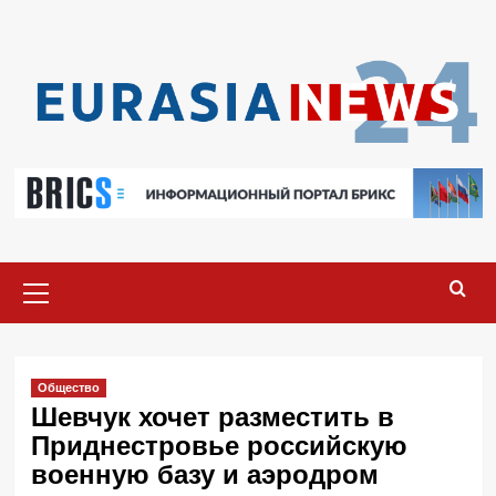
Перейти
к
содержимому
Основное
меню
Общество
Шевчук хочет разместить в
Приднестровье российскую
военную базу и аэродром