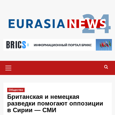
Перейти
к
содержимому
Основное
меню
Общество
Британская и немецкая
разведки помогают оппозиции
в Сирии — СМИ