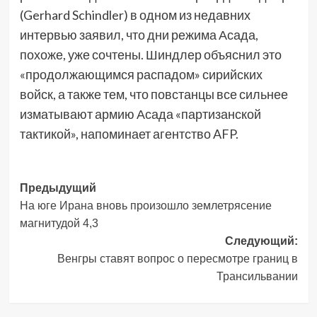
(Gerhard Schindler) в одном из недавних
интервью заявил, что дни режима Асада,
похоже, уже сочтены. Шиндлер объяснил это
«продолжающимся распадом» сирийских
войск, а также тем, что повстанцы все сильнее
изматывают армию Асада «партизанской
тактикой», напоминает агентство AFP.
Навигация
Предыдущий
На юге Ирана вновь произошло землетрясение
записи
магнитудой 4,3
Следующий:
Венгры ставят вопрос о пересмотре границ в
Трансильвании