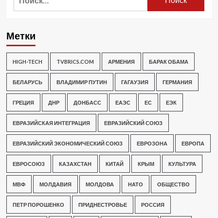
Метки
HIGH-TECH
TVBRICS.COM
АРМЕНИЯ
БАРАК ОБАМА
БЕЛАРУСЬ
ВЛАДИМИР ПУТИН
ГАГАУЗИЯ
ГЕРМАНИЯ
ГРЕЦИЯ
ДНР
ДОНБАСС
ЕАЭС
ЕС
ЕЭК
ЕВРАЗИЙСКАЯ ИНТЕГРАЦИЯ
ЕВРАЗИЙСКИЙ СОЮЗ
ЕВРАЗИЙСКИЙ ЭКОНОМИЧЕСКИЙ СОЮЗ
ЕВРОЗОНА
ЕВРОПА
ЕВРОСОЮЗ
КАЗАХСТАН
КИТАЙ
КРЫМ
КУЛЬТУРА
МВФ
МОЛДАВИЯ
МОЛДОВА
НАТО
ОБЩЕСТВО
ПЕТР ПОРОШЕНКО
ПРИДНЕСТРОВЬЕ
РОССИЯ