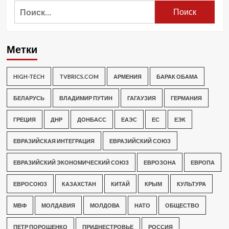
Найти:
Метки
HIGH-TECH
TVBRICS.COM
АРМЕНИЯ
БАРАК ОБАМА
БЕЛАРУСЬ
ВЛАДИМИР ПУТИН
ГАГАУЗИЯ
ГЕРМАНИЯ
ГРЕЦИЯ
ДНР
ДОНБАСС
ЕАЭС
ЕС
ЕЭК
ЕВРАЗИЙСКАЯ ИНТЕГРАЦИЯ
ЕВРАЗИЙСКИЙ СОЮЗ
ЕВРАЗИЙСКИЙ ЭКОНОМИЧЕСКИЙ СОЮЗ
ЕВРОЗОНА
ЕВРОПА
ЕВРОСОЮЗ
КАЗАХСТАН
КИТАЙ
КРЫМ
КУЛЬТУРА
МВФ
МОЛДАВИЯ
МОЛДОВА
НАТО
ОБЩЕСТВО
ПЕТР ПОРОШЕНКО
ПРИДНЕСТРОВЬЕ
РОССИЯ