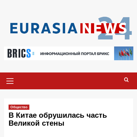
Перейти
к
содержимому
Основное
меню
Общество
В Китае обрушилась часть
Великой стены