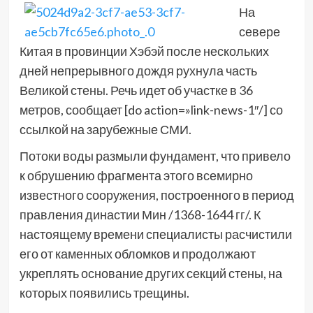
На
севере
Китая в провинции Хэбэй после нескольких
дней непрерывного дождя рухнула часть
Великой стены. Речь идет об участке в 36
метров, сообщает [do action=»link-news-1″/] со
ссылкой на зарубежные СМИ.
Потоки воды размыли фундамент, что привело
к обрушению фрагмента этого всемирно
известного сооружения, построенного в период
правления династии Мин /1368-1644 гг/. К
настоящему времени специалисты расчистили
его от каменных обломков и продолжают
укреплять основание других секций стены, на
которых появились трещины.