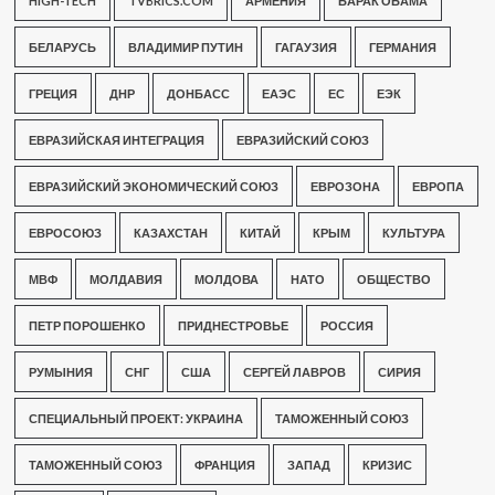
HIGH-TECH
TVBRICS.COM
АРМЕНИЯ
БАРАК ОБАМА
БЕЛАРУСЬ
ВЛАДИМИР ПУТИН
ГАГАУЗИЯ
ГЕРМАНИЯ
ГРЕЦИЯ
ДНР
ДОНБАСС
ЕАЭС
ЕС
ЕЭК
ЕВРАЗИЙСКАЯ ИНТЕГРАЦИЯ
ЕВРАЗИЙСКИЙ СОЮЗ
ЕВРАЗИЙСКИЙ ЭКОНОМИЧЕСКИЙ СОЮЗ
ЕВРОЗОНА
ЕВРОПА
ЕВРОСОЮЗ
КАЗАХСТАН
КИТАЙ
КРЫМ
КУЛЬТУРА
МВФ
МОЛДАВИЯ
МОЛДОВА
НАТО
ОБЩЕСТВО
ПЕТР ПОРОШЕНКО
ПРИДНЕСТРОВЬЕ
РОССИЯ
РУМЫНИЯ
СНГ
США
СЕРГЕЙ ЛАВРОВ
СИРИЯ
СПЕЦИАЛЬНЫЙ ПРОЕКТ: УКРАИНА
ТАМОЖЕННЫЙ СОЮЗ
ТАМОЖЕННЫЙ СОЮЗ
ФРАНЦИЯ
ЗАПАД
КРИЗИС