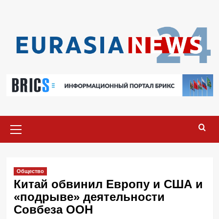
Перейти
к
содержимому
Основное
меню
Общество
Китай обвинил Европу и США и
«подрыве» деятельности
Совбеза ООН