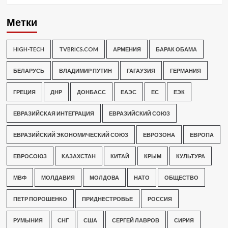
Метки
HIGH-TECH
TVBRICS.COM
АРМЕНИЯ
БАРАК ОБАМА
БЕЛАРУСЬ
ВЛАДИМИР ПУТИН
ГАГАУЗИЯ
ГЕРМАНИЯ
ГРЕЦИЯ
ДНР
ДОНБАСС
ЕАЭС
ЕС
ЕЭК
ЕВРАЗИЙСКАЯ ИНТЕГРАЦИЯ
ЕВРАЗИЙСКИЙ СОЮЗ
ЕВРАЗИЙСКИЙ ЭКОНОМИЧЕСКИЙ СОЮЗ
ЕВРОЗОНА
ЕВРОПА
ЕВРОСОЮЗ
КАЗАХСТАН
КИТАЙ
КРЫМ
КУЛЬТУРА
МВФ
МОЛДАВИЯ
МОЛДОВА
НАТО
ОБЩЕСТВО
ПЕТР ПОРОШЕНКО
ПРИДНЕСТРОВЬЕ
РОССИЯ
РУМЫНИЯ
СНГ
США
СЕРГЕЙ ЛАВРОВ
СИРИЯ