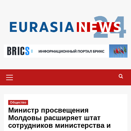
Перейти
к
содержимому
Основное
меню
Общество
Министр просвещения
Молдовы расширяет штат
сотрудников министерства и