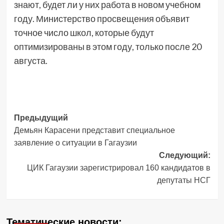
знают, будет ли у них работа в новом учебном
году. Министерство просвещения объявит
точное число школ, которые будут
оптимизированы в этом году, только после 20
августа.
Навигация
Предыдущий
Демьян Карасени представит специальное
записи
заявление о ситуации в Гагаузии
Следующий:
ЦИК Гагаузии зарегистрировал 160 кандидатов в
депутаты НСГ
Тематические новости: