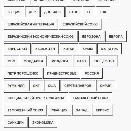
ГРЕЦИЯ
ДНР
ДОНБАСС
ЕАЭС
ЕС
ЕЭК
ЕВРАЗИЙСКАЯ ИНТЕГРАЦИЯ
ЕВРАЗИЙСКИЙ СОЮЗ
ЕВРАЗИЙСКИЙ ЭКОНОМИЧЕСКИЙ СОЮЗ
ЕВРОЗОНА
ЕВРОПА
ЕВРОСОЮЗ
КАЗАХСТАН
КИТАЙ
КРЫМ
КУЛЬТУРА
МВФ
МОЛДАВИЯ
МОЛДОВА
НАТО
ОБЩЕСТВО
ПЕТР ПОРОШЕНКО
ПРИДНЕСТРОВЬЕ
РОССИЯ
РУМЫНИЯ
СНГ
США
СЕРГЕЙ ЛАВРОВ
СИРИЯ
СПЕЦИАЛЬНЫЙ ПРОЕКТ: УКРАИНА
ТАМОЖЕННЫЙ СОЮЗ
ТАМОЖЕННЫЙ СОЮЗ
ФРАНЦИЯ
ЗАПАД
КРИЗИС
САНКЦИИ
ЭКОНОМИКА