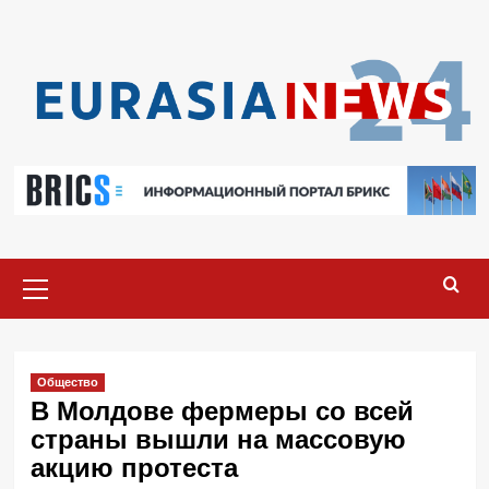
Перейти
к
содержимому
Основное
меню
Общество
В Молдове фермеры со всей
страны вышли на массовую
акцию протеста