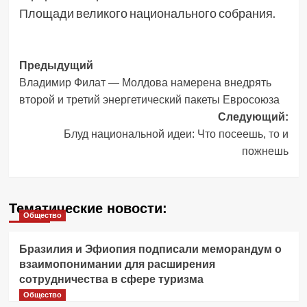
Площади великого национального собрания.
Навигация
Предыдущий
Владимир Филат — Молдова намерена внедрять
записи
второй и третий энергетический пакеты Евросоюза
Следующий:
Блуд национальной идеи: Что посеешь, то и
пожнешь
Тематические новости:
Общество
Бразилия и Эфиопия подписали меморандум о
взаимопонимании для расширения
сотрудничества в сфере туризма
Общество