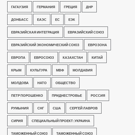
ГАГАУЗИЯ
ГЕРМАНИЯ
ГРЕЦИЯ
ДНР
ДОНБАСС
ЕАЭС
ЕС
ЕЭК
ЕВРАЗИЙСКАЯ ИНТЕГРАЦИЯ
ЕВРАЗИЙСКИЙ СОЮЗ
ЕВРАЗИЙСКИЙ ЭКОНОМИЧЕСКИЙ СОЮЗ
ЕВРОЗОНА
ЕВРОПА
ЕВРОСОЮЗ
КАЗАХСТАН
КИТАЙ
КРЫМ
КУЛЬТУРА
МВФ
МОЛДАВИЯ
МОЛДОВА
НАТО
ОБЩЕСТВО
ПЕТР ПОРОШЕНКО
ПРИДНЕСТРОВЬЕ
РОССИЯ
РУМЫНИЯ
СНГ
США
СЕРГЕЙ ЛАВРОВ
СИРИЯ
СПЕЦИАЛЬНЫЙ ПРОЕКТ: УКРАИНА
ТАМОЖЕННЫЙ СОЮЗ
ТАМОЖЕННЫЙ СОЮЗ