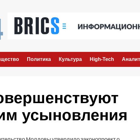
щество
Политика
Культура
High-Tech
Аналит
овершенствуют
им усыновления
тельство Молдовы утвердило законопроект о