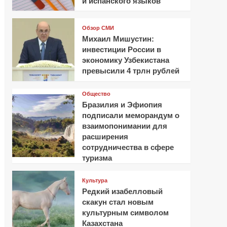
и испанского языков
Обзор СМИ
Михаил Мишустин:
инвестиции России в
экономику Узбекистана
превысили 4 трлн рублей
Общество
Бразилия и Эфиопия
подписали меморандум о
взаимопонимании для
расширения
сотрудничества в сфере
туризма
Культура
Редкий изабелловый
скакун стал новым
культурным символом
Казахстана