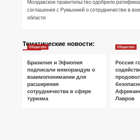
Молдавское правительство одобрило ратифик
записи
соглашения с Румынией о сотрудничестве в во
области
Тематические новости:
Общество
Общество
Бразилия и Эфиопия
Россия г
подписали меморандум о
содейств
взаимопонимании для
продово
расширения
безопасн
сотрудничества в сфере
Африканс
туризма
Лавров