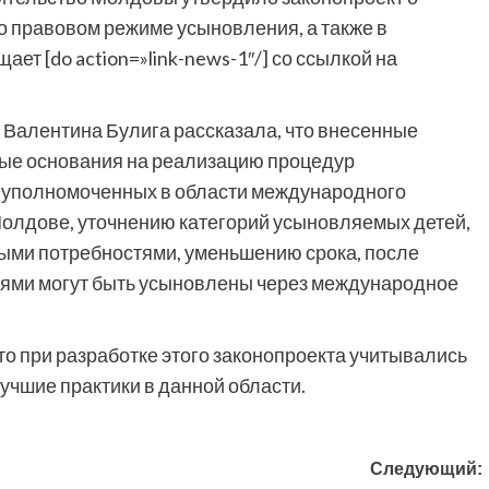
о правовом режиме усыновления, а также в
ет [do action=»link-news-1″/] со ссылкой на
 Валентина Булига рассказала, что внесенные
ные основания на реализацию процедур
ии уполномоченных в области международного
олдове, уточнению категорий усыновляемых детей,
ными потребностями, уменьшению срока, после
тями могут быть усыновлены через международное
то при разработке этого законопроекта учитывались
чшие практики в данной области.
Следующий: