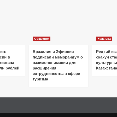
Общество
Культура
ин:
Бразилия и Эфиопия
Редкий из
сии в
подписали меморандум о
скакун ст
кистана
взаимопонимании для
культурн
лн рублей
расширения
Казахстана
сотрудничества в сфере
туризма