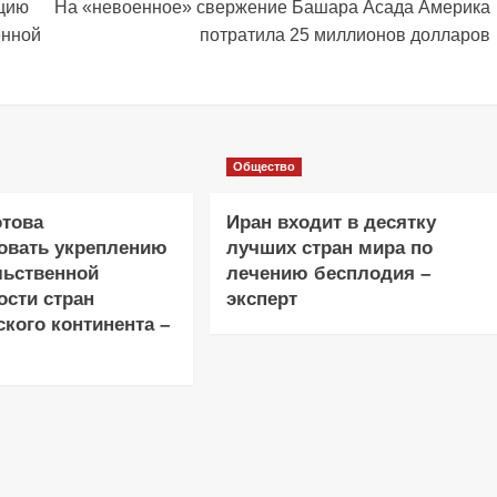
ацию
На «невоенное» свержение Башара Асада Америка
енной
потратила 25 миллионов долларов
Общество
отова
Иран входит в десятку
овать укреплению
лучших стран мира по
льственной
лечению бесплодия –
ости стран
эксперт
кого континента –