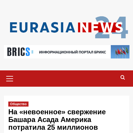
Перейти
к
содержимому
Основное
меню
Общество
На «невоенное» свержение
Башара Асада Америка
потратила 25 миллионов