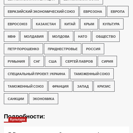
ЕВРАЗИЙСКИЙ ЭКОНОМИЧЕСКИЙ СОЮЗ
ЕВРОЗОНА
ЕВРОПА
ЕВРОСОЮЗ
КАЗАХСТАН
КИТАЙ
КРЫМ
КУЛЬТУРА
МВФ
МОЛДАВИЯ
МОЛДОВА
НАТО
ОБЩЕСТВО
ПЕТР ПОРОШЕНКО
ПРИДНЕСТРОВЬЕ
РОССИЯ
РУМЫНИЯ
СНГ
США
СЕРГЕЙ ЛАВРОВ
СИРИЯ
СПЕЦИАЛЬНЫЙ ПРОЕКТ: УКРАИНА
ТАМОЖЕННЫЙ СОЮЗ
ТАМОЖЕННЫЙ СОЮЗ
ФРАНЦИЯ
ЗАПАД
КРИЗИС
САНКЦИИ
ЭКОНОМИКА
Подробности:
Культура