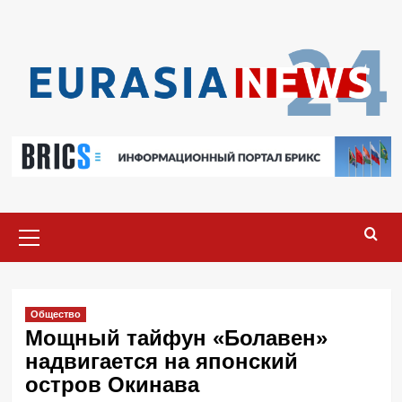
Перейти
к
содержимому
Основное
меню
Общество
Мощный тайфун «Болавен»
надвигается на японский
остров Окинава