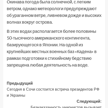
Окинава погода была солнечной, с легким
ветром, однако метеорологи предупреждают
об ураганном ветре, ливневом дожде и высоких
волнах вокруг острова.
В этих водах располагается более половины
50-тысячного американского контингента,
базирующегося в Японии. На одной из
крупнейших местных военных баз «Кадена» в
рамках подготовки к стихийному бедствию
запрещена любая деятельность на воде.
Навигация
Предыдущий
Сегодня в Сочи состоится встреча президентов РФ
записи
и Украины
Следующий:
Безнаказанность унионистов вызывает