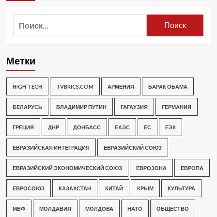
Найти:
Метки
HIGH-TECH
TVBRICS.COM
АРМЕНИЯ
БАРАК ОБАМА
БЕЛАРУСЬ
ВЛАДИМИР ПУТИН
ГАГАУЗИЯ
ГЕРМАНИЯ
ГРЕЦИЯ
ДНР
ДОНБАСС
ЕАЭС
ЕС
ЕЭК
ЕВРАЗИЙСКАЯ ИНТЕГРАЦИЯ
ЕВРАЗИЙСКИЙ СОЮЗ
ЕВРАЗИЙСКИЙ ЭКОНОМИЧЕСКИЙ СОЮЗ
ЕВРОЗОНА
ЕВРОПА
ЕВРОСОЮЗ
КАЗАХСТАН
КИТАЙ
КРЫМ
КУЛЬТУРА
МВФ
МОЛДАВИЯ
МОЛДОВА
НАТО
ОБЩЕСТВО