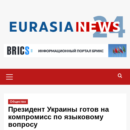
Перейти
к
содержимому
Основное
меню
Общество
Президент Украины готов на
компромисс по языковому
вопросу