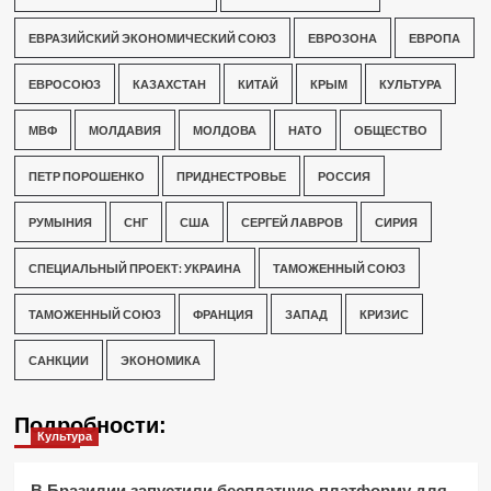
ЕВРАЗИЙСКИЙ ЭКОНОМИЧЕСКИЙ СОЮЗ
ЕВРОЗОНА
ЕВРОПА
ЕВРОСОЮЗ
КАЗАХСТАН
КИТАЙ
КРЫМ
КУЛЬТУРА
МВФ
МОЛДАВИЯ
МОЛДОВА
НАТО
ОБЩЕСТВО
ПЕТР ПОРОШЕНКО
ПРИДНЕСТРОВЬЕ
РОССИЯ
РУМЫНИЯ
СНГ
США
СЕРГЕЙ ЛАВРОВ
СИРИЯ
СПЕЦИАЛЬНЫЙ ПРОЕКТ: УКРАИНА
ТАМОЖЕННЫЙ СОЮЗ
ТАМОЖЕННЫЙ СОЮЗ
ФРАНЦИЯ
ЗАПАД
КРИЗИС
САНКЦИИ
ЭКОНОМИКА
Подробности:
Культура
В Бразилии запустили бесплатную платформу для