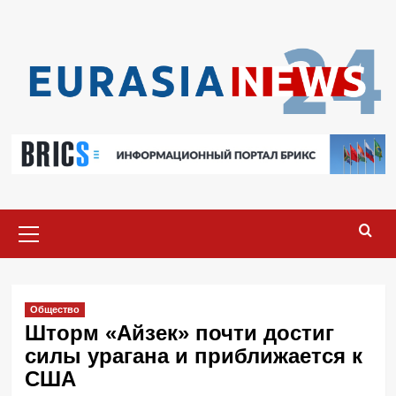
Перейти
к
содержимому
Основное
меню
Общество
Шторм «Айзек» почти достиг
силы урагана и приближается к
США