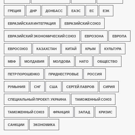
ГРЕЦИЯ
ДНР
ДОНБАСС
ЕАЭС
ЕС
ЕЭК
ЕВРАЗИЙСКАЯ ИНТЕГРАЦИЯ
ЕВРАЗИЙСКИЙ СОЮЗ
ЕВРАЗИЙСКИЙ ЭКОНОМИЧЕСКИЙ СОЮЗ
ЕВРОЗОНА
ЕВРОПА
ЕВРОСОЮЗ
КАЗАХСТАН
КИТАЙ
КРЫМ
КУЛЬТУРА
МВФ
МОЛДАВИЯ
МОЛДОВА
НАТО
ОБЩЕСТВО
ПЕТР ПОРОШЕНКО
ПРИДНЕСТРОВЬЕ
РОССИЯ
РУМЫНИЯ
СНГ
США
СЕРГЕЙ ЛАВРОВ
СИРИЯ
СПЕЦИАЛЬНЫЙ ПРОЕКТ: УКРАИНА
ТАМОЖЕННЫЙ СОЮЗ
ТАМОЖЕННЫЙ СОЮЗ
ФРАНЦИЯ
ЗАПАД
КРИЗИС
САНКЦИИ
ЭКОНОМИКА