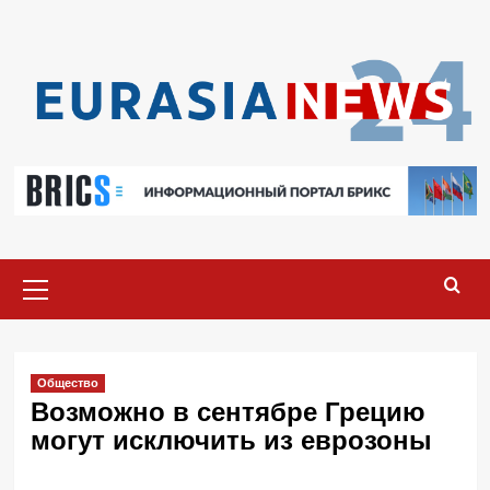
Перейти
к
содержимому
Основное
меню
Общество
Возможно в сентябре Грецию
могут исключить из еврозоны