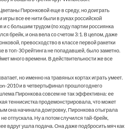
Цветаны Пиронковой еще в среду, но доиграть
и игры все ее нити были в руках российской
я и с большим трудом (по ходу партии россиянка
лся брейк, и она вела со счетом 3:1. В целом, даже
нковой, превосходство в классе первой ракетки
же в топ-30 рейтинга не попадавшей, было заметно.
аймет много времени. В действительности же все
хватает, но именно на травяных кортах играть умеет.
don-2010 и в четвертьфинал прошлогоднего
шлема Пиронкова совсем не так эффективна: ее
рская теннисистка продемонстрировала, что может
рым она начинала доигровку, Пиронкова отыграла
не отпускала. Ну а потом случился тай-брейк,
нее вдруг ушла подача. Она даже подбросить мяч как