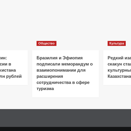
Общество
Культура
ин:
Бразилия и Эфиопия
Редкий из
сии в
подписали меморандум о
скакун ст
кистана
взаимопонимании для
культурн
лн рублей
расширения
Казахстана
сотрудничества в сфере
туризма