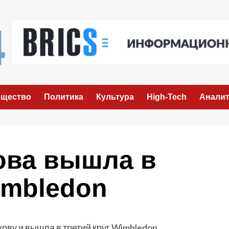
щество
Политика
Культура
High-Tech
Аналит
ова вышла в
imbledon
ву и вышла в третий круг Wimbledon.