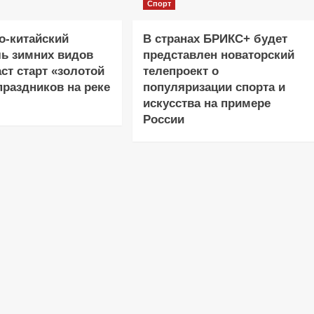
Спорт
о-китайский
В странах БРИКС+ будет
ь зимних видов
представлен новаторский
аст старт «золотой
телепроект о
праздников на реке
популяризации спорта и
искусства на примере
России