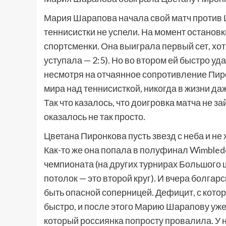
Мария Шарапова начала свой матч против 
теннисистки не успели. На момент остановк
спортсменки. Она выиграла первый сет, хот
уступала — 2:5). Но во втором ей быстро уда
несмотря на отчаянное сопротивление Пиро
мира над теннисисткой, никогда в жизни да
Так что казалось, что доигровка матча не з
оказалось не так просто.
Цветана Пиронкова пусть звезд с неба и не 
Как-то же она попала в полуфинал Wimble
чемпионата (на других турнирах Большого 
потолок — это второй круг). И вчера болга
быть опасной соперницей. Дефицит, с кото
быстро, и после этого Марию Шарапову уже 
который россиянка попросту провалила. У 