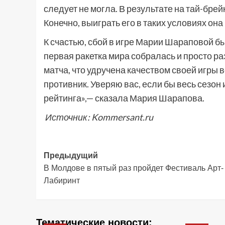
следует не могла. В результате на тай-бр
Конечно, выиграть его в таких условиях она
К счастью, сбой в игре Марии Шараповой бы
первая ракетка мира собралась и просто ра
матча, что удручена качеством своей игры 
противник. Уверяю вас, если бы весь сезон 
рейтинга»,— сказала Мария Шарапова.
Источник: Kommersant.ru
Навигация
Предыдущий
В Молдове в пятый раз пройдет Фестиваль Арт-
записи
Лабиринт
Тематические новости: