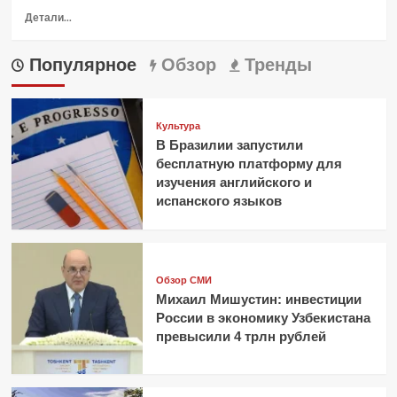
Прочитать
Детали...
больше
о
Популярное
Обзор
Тренды
Сегодня
в
России
начинает
Культура
работу
В Бразилии запустили
антисанкционная
бесплатную платформу для
Национальная
изучения английского и
система
платёжных
испанского языков
карт
Обзор СМИ
Михаил Мишустин: инвестиции
России в экономику Узбекистана
превысили 4 трлн рублей