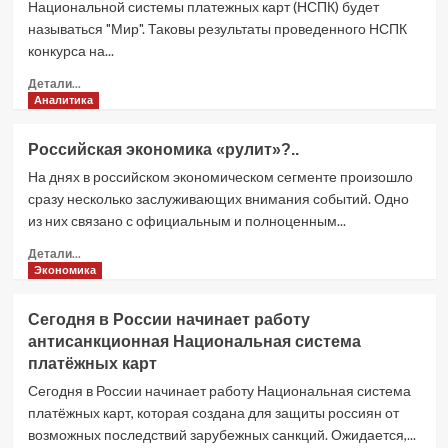
Национальной системы платежных карт (НСПК) будет
называться "Мир". Таковы результаты проведенного НСПК
конкурса на...
Прочитать
Детали...
больше
Аналитика
о
Национальная
Российская экономика «рулит»?..
платежная
На днях в российском экономическом сегменте произошло
карта
получит
сразу несколько заслуживающих внимания событий. Одно
название
из них связано с официальным и полноценным...
«Мир»
Прочитать
Детали...
больше
Экономика
о
Российская
Сегодня в России начинает работу
экономика
антисанкционная Национальная система
«рулит»?..
платёжных карт
Сегодня в России начинает работу Национальная система
платёжных карт, которая создана для защиты россиян от
возможных последствий зарубежных санкций. Ожидается,...