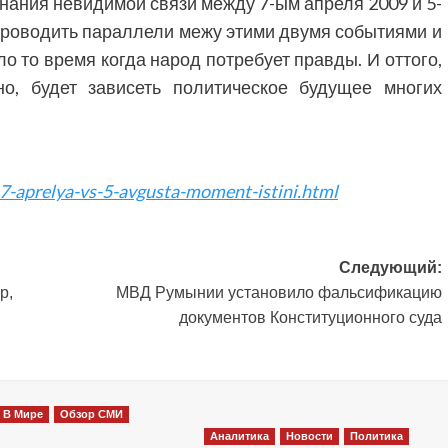
знания невидимой связи между 7-ым апреля 2009 и 5-
проводить параллели межу этими двумя событиями и
ло то время когда народ потребует правды. И оттого,
о, будет зависеть политическое будущее многих
7-aprelya-vs-5-avgusta-moment-istini.html
Следующий:
р,
МВД Румынии установило фальсификацию
документов Конституционного суда
В Мире
Обзор СМИ
Аналитика
Новости
Политика