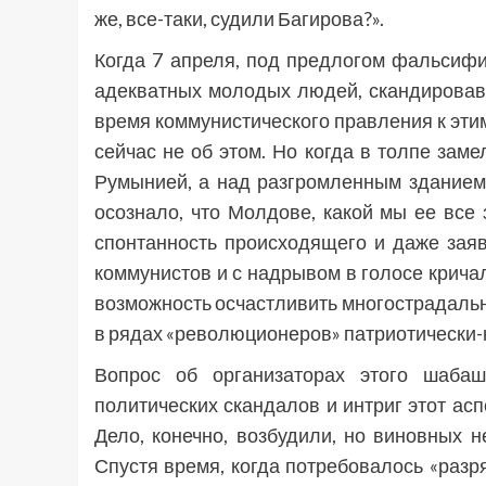
же, все-таки, судили Багирова?».
Когда 7 апреля, под предлогом фальсиф
адекватных молодых людей, скандировавш
время коммунистического правления к этим
сейчас не об этом. Но когда в толпе зам
Румынией, а над разгромленным зданием
осознало, что Молдове, какой мы ее все
спонтанность происходящего и даже зая
коммунистов и с надрывом в голосе кричал
возможность осчастливить многострадальн
в рядах «революционеров» патриотически-
Вопрос об организаторах этого шабаш
политических скандалов и интриг этот ас
Дело, конечно, возбудили, но виновных 
Спустя время, когда потребовалось «разр