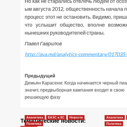
Но как не старались отвлечь людей от осо
ым августа 2012, общественность начала 
процесс этот не остановить. Видимо, приш
что услышит общество, вполне возможн
нынешних руководителей страны.
Павел Гаврилов
http://ava.md/analytics-commentary/017035-
Навигация
Предыдущий
Демьян Карасени: Когда начинается черный пиа
записи
значит, предвыборная кампания входит в свою
решающую фазу
Аналитика
ЕАЭС и ЕС
Новости
Аналитика
Тематические новости:
Политика
Политика