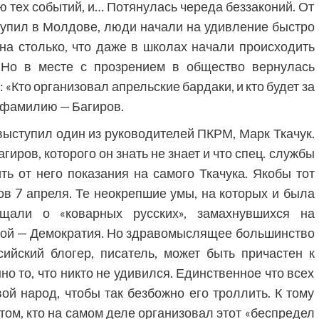
 тех событий, и… Потянулась череда беззаконий. От
ступил в Молдове, люди начали на удивление быстро
на столько, что даже в школах начали происходить
. Но в месте с прозрением в общество вернулась
 «Кто организовал апрельские бардаки, и кто будет за
а фамилию — Багиров.
выступил один из руководителей ПКРМ, Марк Ткачук.
гиров, которого он знать не знает и что спец. службы
ть от него показания на самого Ткачука. Якобы тот
в 7 апреля. Те неокрепшие умы, на которых и была
ещали о «коварных русских», замахнувшихся на
рой — Демократия. Но здравомыслящее большинство
ийский блогер, писатель, может быть причастен к
но то, что никто не удивился. Единственное что всех
ой народ, чтобы так безбожно его троллить. К тому
 том, кто на самом деле организовал этот «беспредел