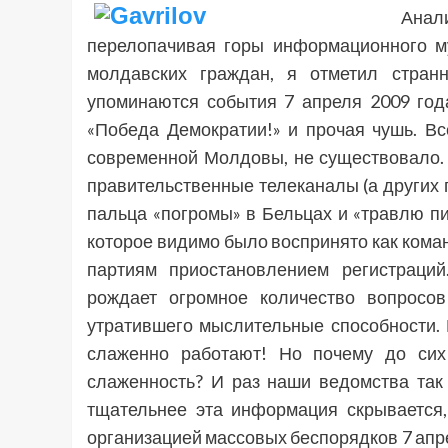
Ана
перелопачивая горы информационного м
молдавских граждан, я отметил стран
упоминаются события 7 апреля 2009 года
«Победа Демократии!» и прочая чушь. Вс
современной Молдовы, не существовало. Н
правительственные телеканалы (а других п
пальца «погромы» в Бельцах и «травлю пи
которое видимо было воспринято как коман
партиям приостановлением регистраций
рождает огромное количество вопросо
утратившего мыслительные способности. Н
слаженно работают! Но почему до сих
слаженность? И раз наши ведомства так
тщательнее эта информация скрывается,
организацией массовых беспорядков 7 апрел