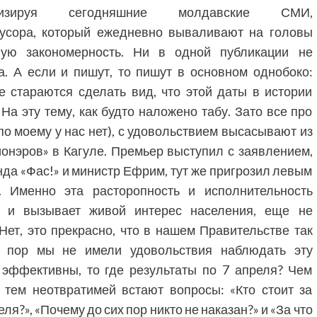
лизируя сегодняшние молдавские СМИ,
усора, который ежедневно вываливают на головы
ную закономерность. Ни в одной публикации не
. А если и пишут, то пишут в основном однобоко:
е стараются сделать вид, что этой даты в истории
а эту тему, как будто наложено табу. Зато все про
о моему у нас нет), с удовольствием высасывают из
онэров» в Кагуле. Премьер выступил с заявлением,
да «Фас!» и министр Ефрим, тут же пригрозил левым
. Именно эта расторопность и исполнительность
в и вызывает живой интерес населения, еще не
ет, это прекрасно, что в нашем Правительстве так
 пор мы не имели удовольствия наблюдать эту
 эффективны, то где результаты по 7 апреля? Чем
 тем неотвратимей встают вопросы: «Кто стоит за
я?», «Почему до сих пор никто не наказан?» и «За что