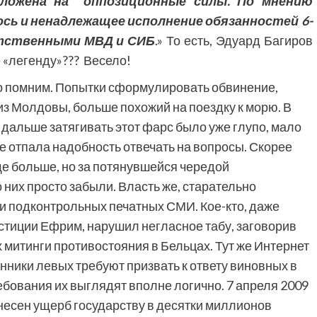
еложена на оппозиционные силы. По мнению
ось и ненадлежащее исполнение обязанностей 6-
етственными МВД и СИБ
.» То есть, Эдуард Багиров
е «легенду»??? Весело!
о помним. Попытки сформулировать обвинение,
из Молдовы, больше похожий на поездку к морю. В
ак дальше затягивать этот фарс было уже глупо, мало
не отпала надобность отвечать на вопросы. Скорее
ще больше, но за потянувшейся чередой
 них просто забыли. Власть же, старательно
 и подконтрольных печатных СМИ. Кое-кто, даже
стиции Ефрим, нарушил негласное табу, заговорив
 митинги противостояния в Бельцах. Тут же Интернет
нники левых требуют призвать к ответу виновных в
ебования их выглядят вполне логично. 7 апреля 2009
несен ущерб государству в десятки миллионов