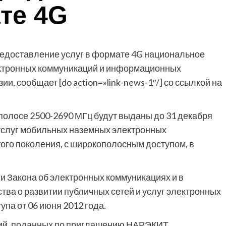
те 4G
едоставление услуг в формате 4G национальное
ектронных коммуникаций и информационных
и, сообщает [do action=»link-news-1″/] со ссылкой на
полосе 2500-2690 МГц будут выданы до 31 декабря
 услуг мобильных наземных электронных
ого поколения, с широкополосным доступом, в
и Закона об электронных коммуникациях и в
тва о развитии публичных сетей и услуг электронных
па от 06 июня 2012 года.
ний, поданных по приглашению НАРЭКИТ