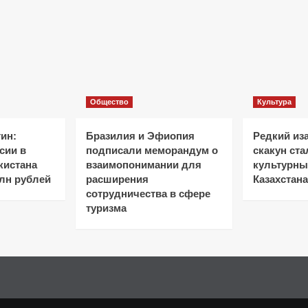
Общество
Культура
ин:
Бразилия и Эфиопия
Редкий из
сии в
подписали меморандум о
скакун ст
кистана
взаимопонимании для
культурн
лн рублей
расширения
Казахстана
сотрудничества в сфере
туризма