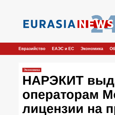
Перейти
к
содержимому
Евразийство
ЕАЭС и ЕС
Экономика
Об
Экономика
НАРЭКИТ выд
операторам 
лицензии на 