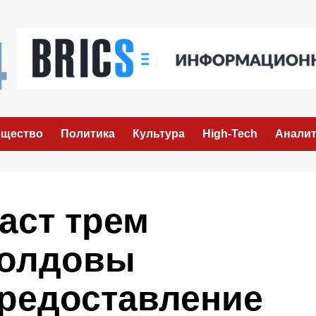
щество
Политика
Культура
High-Tech
Аналит
аст трем
Молдовы
предоставление