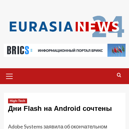
Перейти
к
содержимому
Основное
меню
High-Tech
Дни Flash на Android сочтены
Adobe Systems заявила об окончательном