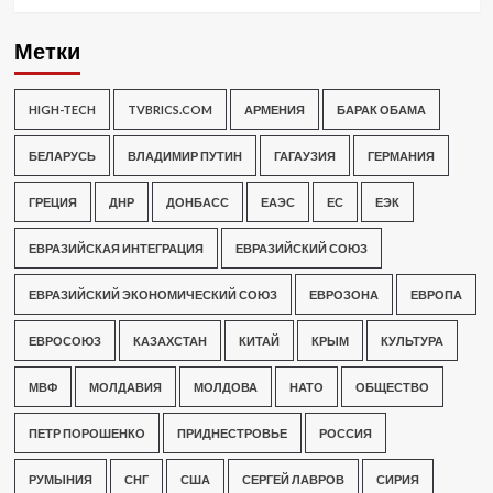
Метки
HIGH-TECH
TVBRICS.COM
АРМЕНИЯ
БАРАК ОБАМА
БЕЛАРУСЬ
ВЛАДИМИР ПУТИН
ГАГАУЗИЯ
ГЕРМАНИЯ
ГРЕЦИЯ
ДНР
ДОНБАСС
ЕАЭС
ЕС
ЕЭК
ЕВРАЗИЙСКАЯ ИНТЕГРАЦИЯ
ЕВРАЗИЙСКИЙ СОЮЗ
ЕВРАЗИЙСКИЙ ЭКОНОМИЧЕСКИЙ СОЮЗ
ЕВРОЗОНА
ЕВРОПА
ЕВРОСОЮЗ
КАЗАХСТАН
КИТАЙ
КРЫМ
КУЛЬТУРА
МВФ
МОЛДАВИЯ
МОЛДОВА
НАТО
ОБЩЕСТВО
ПЕТР ПОРОШЕНКО
ПРИДНЕСТРОВЬЕ
РОССИЯ
РУМЫНИЯ
СНГ
США
СЕРГЕЙ ЛАВРОВ
СИРИЯ