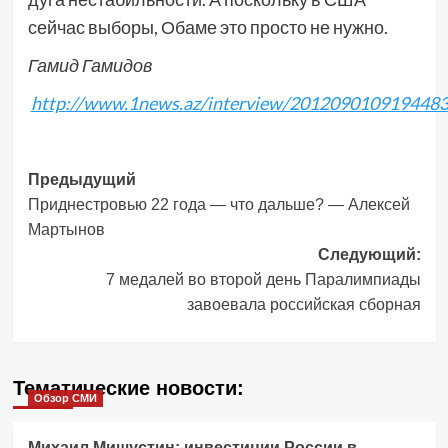
сейчас выборы, Обаме это просто не нужно.
Гамид Гамидов
http://www.1news.az/interview/2012090109194483
Навигация
Предыдущий
Приднестровью 22 года — что дальше? — Алексей
записи
Мартынов
Следующий:
7 медалей во второй день Паралимпиады
завоевала российская сборная
Тематические новости:
Обзор СМИ
Михаил Мишустин: инвестиции России в