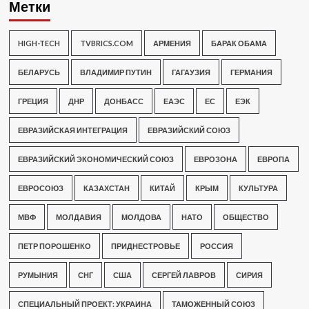
Метки
HIGH-TECH
TVBRICS.COM
АРМЕНИЯ
БАРАК ОБАМА
БЕЛАРУСЬ
ВЛАДИМИР ПУТИН
ГАГАУЗИЯ
ГЕРМАНИЯ
ГРЕЦИЯ
ДНР
ДОНБАСС
ЕАЭС
ЕС
ЕЭК
ЕВРАЗИЙСКАЯ ИНТЕГРАЦИЯ
ЕВРАЗИЙСКИЙ СОЮЗ
ЕВРАЗИЙСКИЙ ЭКОНОМИЧЕСКИЙ СОЮЗ
ЕВРОЗОНА
ЕВРОПА
ЕВРОСОЮЗ
КАЗАХСТАН
КИТАЙ
КРЫМ
КУЛЬТУРА
МВФ
МОЛДАВИЯ
МОЛДОВА
НАТО
ОБЩЕСТВО
ПЕТР ПОРОШЕНКО
ПРИДНЕСТРОВЬЕ
РОССИЯ
РУМЫНИЯ
СНГ
США
СЕРГЕЙ ЛАВРОВ
СИРИЯ
СПЕЦИАЛЬНЫЙ ПРОЕКТ: УКРАИНА
ТАМОЖЕННЫЙ СОЮЗ