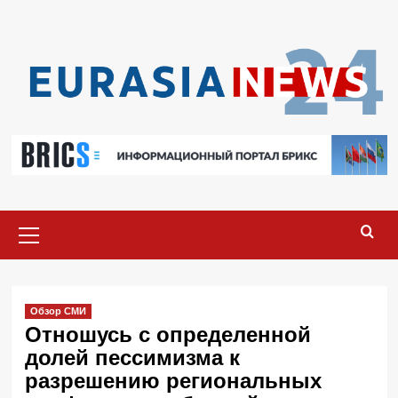
Перейти
к
содержимому
Основное
меню
Обзор СМИ
Отношусь с определенной
долей пессимизма к
разрешению региональных