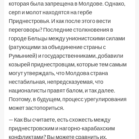
которая была запрещена в Молдове. Однако,
серп и молот находятся на гербе
Приднестровья. И как после этого вести
переговоры? Последние столкновения в
городе Бельцы между унионистскими силами
(ратующими за объединение страны с
Румынией) и государственниками, добавили
козырей приднестровцам, которые тем самым
могут утверждать, что Молдова страна
нестабильная, непредсказуемая, что
националисты правят балом, и так далее.
Поэтому, в будущем, процесс урегулирования
может застопориться.
— Как Вы считаете, есть схожесть между
приднестровским и нагорно-карабахским
конфликтами? Вы можете сравнить их,