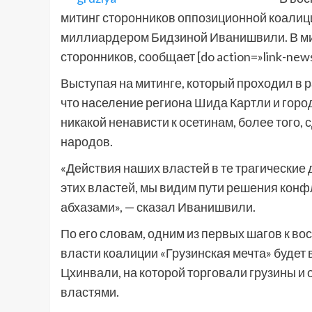
митинг сторонников оппозиционной коалици
миллиардером Бидзиной Иванишвили. В мит
сторонников, сообщает [do action=»link-new
Выступая на митинге, который проходил в
что население региона Шида Картли и город
никакой ненависти к осетинам, более того, 
народов.
«Действия наших властей в те трагические 
этих властей, мы видим пути решения конф
абхазами», — сказал Иванишвили.
По его словам, одним из первых шагов к в
власти коалиции «Грузинская мечта» будет
Цхинвали, на которой торговали грузины и
властями.