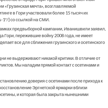
и «Грузинская мечта», возглавляемой
инге в Гори участвовали более 15 тысяч их
s-1″/] со ссылкой на СМИ.
 рамках предвыборной кампании, Иванишвили заявил,
а Гори, пережившие войну 2008 года, не имеет
сделает все для сближения грузинского и осетинского
дни не выдерживают никакой критики. В отличие от
ликтов. Мы наладим прямой контакт с осетинами и
осстановлению доверия с осетинами после прихода к
 восстановление Эргнетской ярмарки вблизи
 осетины, и которая была закрыта нынешними