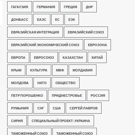
ГАГАУЗИЯ
ГЕРМАНИЯ
ГРЕЦИЯ
ДНР
ДОНБАСС
ЕАЭС
ЕС
ЕЭК
ЕВРАЗИЙСКАЯ ИНТЕГРАЦИЯ
ЕВРАЗИЙСКИЙ СОЮЗ
ЕВРАЗИЙСКИЙ ЭКОНОМИЧЕСКИЙ СОЮЗ
ЕВРОЗОНА
ЕВРОПА
ЕВРОСОЮЗ
КАЗАХСТАН
КИТАЙ
КРЫМ
КУЛЬТУРА
МВФ
МОЛДАВИЯ
МОЛДОВА
НАТО
ОБЩЕСТВО
ПЕТР ПОРОШЕНКО
ПРИДНЕСТРОВЬЕ
РОССИЯ
РУМЫНИЯ
СНГ
США
СЕРГЕЙ ЛАВРОВ
СИРИЯ
СПЕЦИАЛЬНЫЙ ПРОЕКТ: УКРАИНА
ТАМОЖЕННЫЙ СОЮЗ
ТАМОЖЕННЫЙ СОЮЗ