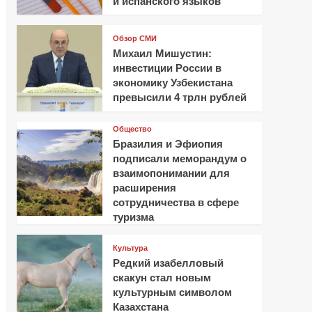
и испанского языков
Обзор СМИ
Михаил Мишустин:
инвестиции России в
экономику Узбекистана
превысили 4 трлн рублей
Общество
Бразилия и Эфиопия
подписали меморандум о
взаимопонимании для
расширения
сотрудничества в сфере
туризма
Культура
Редкий изабелловый
скакун стал новым
культурным символом
Казахстана