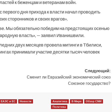
астей к беженцам и ветеранам войн.
с первого дня прихода к власти начал проводить
оих сторонников и своих врагов».
ве. Мы обязательно победим на предстоящих осенью
народную власть», — заявил Иванишвили.
следних двух месяцев провела митинги в Тбилиси,
итингах принимали участие десятки тысяч человек
Следующий:
Сменит ли Евразийский экономический союз
Союзное государство?
ЕАЭС и ЕС
Новости
Аналитика
В Мире
Обзор СМИ
Политика