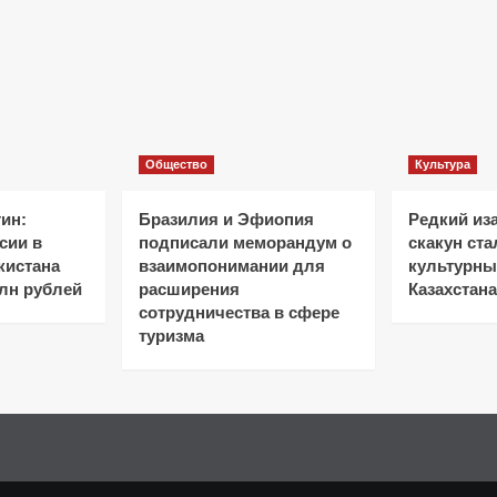
Общество
Культура
ин:
Бразилия и Эфиопия
Редкий из
сии в
подписали меморандум о
скакун ст
кистана
взаимопонимании для
культурн
лн рублей
расширения
Казахстана
сотрудничества в сфере
туризма