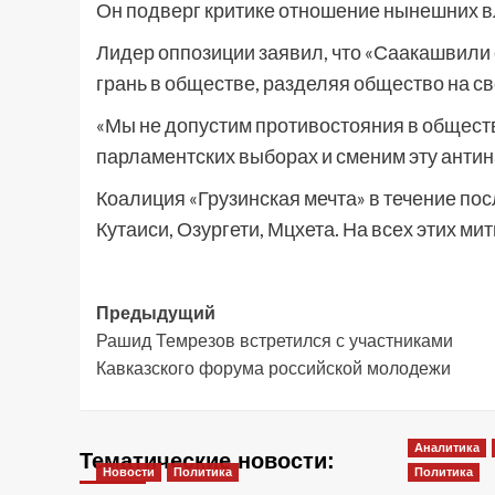
Он подверг критике отношение нынешних вл
Лидер оппозиции заявил, что «Саакашвили 
грань в обществе, разделяя общество на св
«Мы не допустим противостояния в общест
парламентских выборах и сменим эту анти
Коалиция «Грузинская мечта» в течение по
Кутаиси, Озургети, Мцхета. На всех этих м
Навигация
Предыдущий
Рашид Темрезов встретился с участниками
записи
Кавказского форума российской молодежи
Аналитика
Тематические новости:
Новости
Политика
Политика