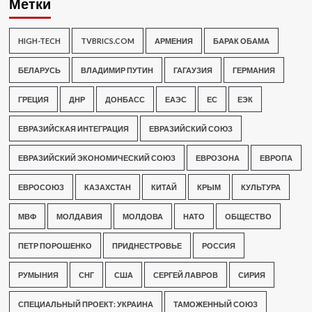
Метки
HIGH-TECH
TVBRICS.COM
АРМЕНИЯ
БАРАК ОБАМА
БЕЛАРУСЬ
ВЛАДИМИР ПУТИН
ГАГАУЗИЯ
ГЕРМАНИЯ
ГРЕЦИЯ
ДНР
ДОНБАСС
ЕАЭС
ЕС
ЕЭК
ЕВРАЗИЙСКАЯ ИНТЕГРАЦИЯ
ЕВРАЗИЙСКИЙ СОЮЗ
ЕВРАЗИЙСКИЙ ЭКОНОМИЧЕСКИЙ СОЮЗ
ЕВРОЗОНА
ЕВРОПА
ЕВРОСОЮЗ
КАЗАХСТАН
КИТАЙ
КРЫМ
КУЛЬТУРА
МВФ
МОЛДАВИЯ
МОЛДОВА
НАТО
ОБЩЕСТВО
ПЕТР ПОРОШЕНКО
ПРИДНЕСТРОВЬЕ
РОССИЯ
РУМЫНИЯ
СНГ
США
СЕРГЕЙ ЛАВРОВ
СИРИЯ
СПЕЦИАЛЬНЫЙ ПРОЕКТ: УКРАИНА
ТАМОЖЕННЫЙ СОЮЗ