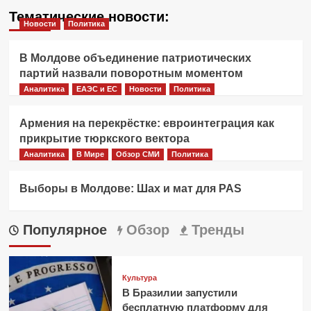
Тематические новости:
Новости
Политика
В Молдове объединение патриотических
партий назвали поворотным моментом
Аналитика
ЕАЭС и ЕС
Новости
Политика
Армения на перекрёстке: евроинтеграция как
прикрытие тюркского вектора
Аналитика
В Мире
Обзор СМИ
Политика
Выборы в Молдове: Шах и мат для PAS
Популярное
Обзор
Тренды
Культура
В Бразилии запустили
бесплатную платформу для