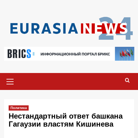
Перейти
к
содержимому
Основное
меню
Политика
Нестандартный ответ башкана
Гагаузии властям Кишинева