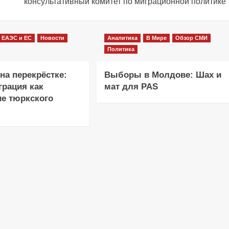
консультативный комитет по миграционной политике
ЕАЭС и ЕС
Новости
Аналитика
В Мире
Обзор СМИ
Политика
на перекрёстке:
Выборы в Молдове: Шах и
грация как
мат для PAS
е тюркского