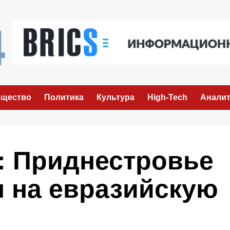
щество
Политика
Культура
High-Tech
Аналит
: Приднестровье
я на евразийскую