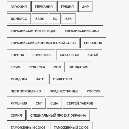
ГАГАУЗИЯ
ГЕРМАНИЯ
ГРЕЦИЯ
ДНР
ДОНБАСС
ЕАЭС
ЕС
ЕЭК
ЕВРАЗИЙСКАЯ ИНТЕГРАЦИЯ
ЕВРАЗИЙСКИЙ СОЮЗ
ЕВРАЗИЙСКИЙ ЭКОНОМИЧЕСКИЙ СОЮЗ
ЕВРОЗОНА
ЕВРОПА
ЕВРОСОЮЗ
КАЗАХСТАН
КИТАЙ
КРЫМ
КУЛЬТУРА
МВФ
МОЛДАВИЯ
МОЛДОВА
НАТО
ОБЩЕСТВО
ПЕТР ПОРОШЕНКО
ПРИДНЕСТРОВЬЕ
РОССИЯ
РУМЫНИЯ
СНГ
США
СЕРГЕЙ ЛАВРОВ
СИРИЯ
СПЕЦИАЛЬНЫЙ ПРОЕКТ: УКРАИНА
ТАМОЖЕННЫЙ СОЮЗ
ТАМОЖЕННЫЙ СОЮЗ