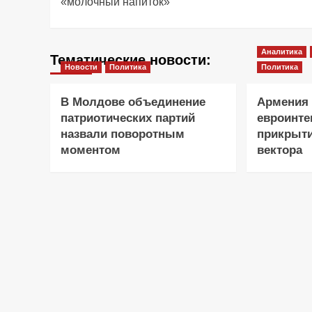
«молочный напиток»
Аналитика
Тематические новости:
Новости
Политика
Политика
В Молдове объединение
Армения 
патриотических партий
евроинте
назвали поворотным
прикрыти
моментом
вектора