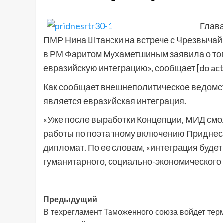
Глав
ПМР Нина Штански на встрече с Чрезвыча
в РМ Фаритом Мухаметшиным заявила о том
евразийскую интеграцию», сообщает [do acti
Как сообщает внешнеполитическое ведомс
является евразийская интеграция.
«Уже после выработки Концепции, МИД смо
работы по поэтапному включению Приднест
дипломат. По ее словам, «интеграция будет
гуманитарного, социально-экономического 
Навигация
Предыдущий
В техрегламент Таможенного союза войдет тер
записи