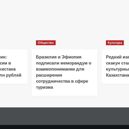
Общество
Культура
ин:
Бразилия и Эфиопия
Редкий из
сии в
подписали меморандум о
скакун ст
кистана
взаимопонимании для
культурн
лн рублей
расширения
Казахстана
сотрудничества в сфере
туризма