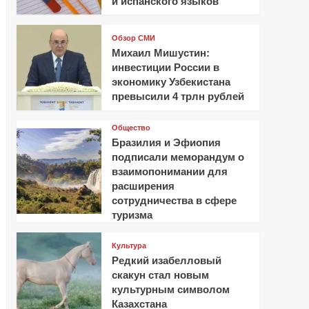
и испанского языков
Обзор СМИ
Михаил Мишустин:
инвестиции России в
экономику Узбекистана
превысили 4 трлн рублей
Общество
Бразилия и Эфиопия
подписали меморандум о
взаимопонимании для
расширения
сотрудничества в сфере
туризма
Культура
Редкий изабелловый
скакун стал новым
культурным символом
Казахстана