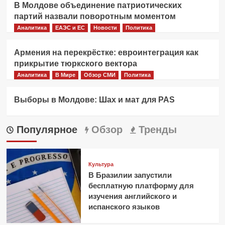
В Молдове объединение патриотических
партий назвали поворотным моментом
Аналитика
ЕАЭС и ЕС
Новости
Политика
Армения на перекрёстке: евроинтеграция как
прикрытие тюркского вектора
Аналитика
В Мире
Обзор СМИ
Политика
Выборы в Молдове: Шах и мат для PAS
Популярное
Обзор
Тренды
Культура
В Бразилии запустили
бесплатную платформу для
изучения английского и
испанского языков