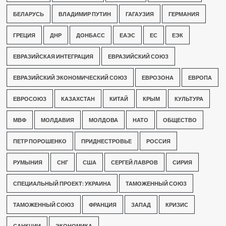
БЕЛАРУСЬ
ВЛАДИМИР ПУТИН
ГАГАУЗИЯ
ГЕРМАНИЯ
ГРЕЦИЯ
ДНР
ДОНБАСС
ЕАЭС
ЕС
ЕЭК
ЕВРАЗИЙСКАЯ ИНТЕГРАЦИЯ
ЕВРАЗИЙСКИЙ СОЮЗ
ЕВРАЗИЙСКИЙ ЭКОНОМИЧЕСКИЙ СОЮЗ
ЕВРОЗОНА
ЕВРОПА
ЕВРОСОЮЗ
КАЗАХСТАН
КИТАЙ
КРЫМ
КУЛЬТУРА
МВФ
МОЛДАВИЯ
МОЛДОВА
НАТО
ОБЩЕСТВО
ПЕТР ПОРОШЕНКО
ПРИДНЕСТРОВЬЕ
РОССИЯ
РУМЫНИЯ
СНГ
США
СЕРГЕЙ ЛАВРОВ
СИРИЯ
СПЕЦИАЛЬНЫЙ ПРОЕКТ: УКРАИНА
ТАМОЖЕННЫЙ СОЮЗ
ТАМОЖЕННЫЙ СОЮЗ
ФРАНЦИЯ
ЗАПАД
КРИЗИС
САНКЦИИ
ЭКОНОМИКА