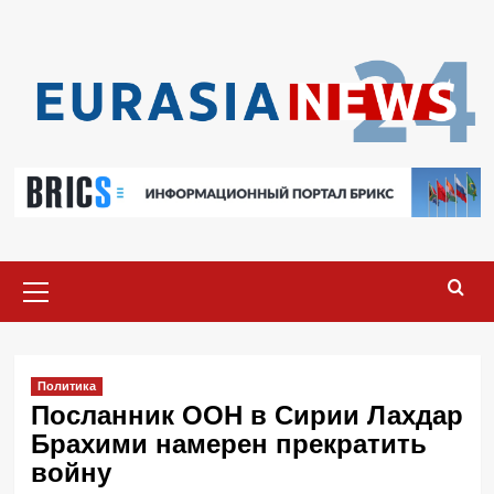
Перейти
к
содержимому
Основное
меню
Политика
Посланник ООН в Сирии Лахдар
Брахими намерен прекратить
войну