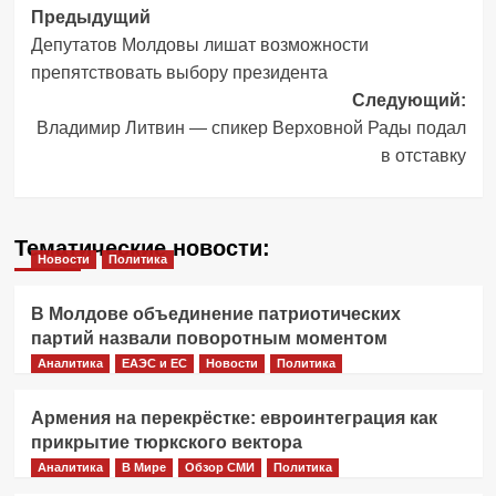
Навигация
Предыдущий
Депутатов Молдовы лишат возможности
записи
препятствовать выбору президента
Следующий:
Владимир Литвин — спикер Верховной Рады подал
в отставку
Тематические новости:
Новости
Политика
В Молдове объединение патриотических
партий назвали поворотным моментом
Аналитика
ЕАЭС и ЕС
Новости
Политика
Армения на перекрёстке: евроинтеграция как
прикрытие тюркского вектора
Аналитика
В Мире
Обзор СМИ
Политика