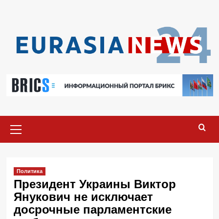
Перейти
к
содержимому
Основное
меню
Политика
Президент Украины Виктор
Янукович не исключает
досрочные парламентские