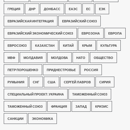
ГРЕЦИЯ
ДНР
ДОНБАСС
ЕАЭС
ЕС
ЕЭК
ЕВРАЗИЙСКАЯ ИНТЕГРАЦИЯ
ЕВРАЗИЙСКИЙ СОЮЗ
ЕВРАЗИЙСКИЙ ЭКОНОМИЧЕСКИЙ СОЮЗ
ЕВРОЗОНА
ЕВРОПА
ЕВРОСОЮЗ
КАЗАХСТАН
КИТАЙ
КРЫМ
КУЛЬТУРА
МВФ
МОЛДАВИЯ
МОЛДОВА
НАТО
ОБЩЕСТВО
ПЕТР ПОРОШЕНКО
ПРИДНЕСТРОВЬЕ
РОССИЯ
РУМЫНИЯ
СНГ
США
СЕРГЕЙ ЛАВРОВ
СИРИЯ
СПЕЦИАЛЬНЫЙ ПРОЕКТ: УКРАИНА
ТАМОЖЕННЫЙ СОЮЗ
ТАМОЖЕННЫЙ СОЮЗ
ФРАНЦИЯ
ЗАПАД
КРИЗИС
САНКЦИИ
ЭКОНОМИКА