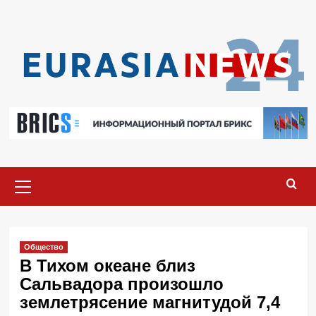
Перейти
к
содержимому
Основное
меню
Общество
В Тихом океане близ
Сальвадора произошло
землетрясение магнитудой 7,4