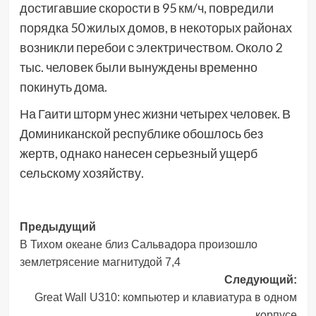
достигавшие скорости в 95 км/ч, повредили
порядка 50 жилых домов, в некоторых районах
возникли перебои с электричеством. Около 2
тыс. человек были вынуждены временно
покинуть дома.
На Гаити шторм унес жизни четырех человек. В
Доминиканской республике обошлось без
жертв, однако нанесен серьезный ущерб
сельскому хозяйству.
Навигация
Предыдущий
В Тихом океане близ Сальвадора произошло
записи
землетрясение магнитудой 7,4
Следующий:
Great Wall U310: компьютер и клавиатура в одном
корпусе