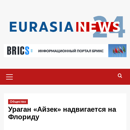
Перейти
к
содержимому
Основное
меню
Общество
Ураган «Айзек» надвигается на
Флориду