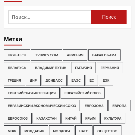
Найти:
Метки
HIGH-TECH
TVBRICS.COM
АРМЕНИЯ
БАРАК ОБАМА
БЕЛАРУСЬ
ВЛАДИМИР ПУТИН
ГАГАУЗИЯ
ГЕРМАНИЯ
ГРЕЦИЯ
ДНР
ДОНБАСС
ЕАЭС
ЕС
ЕЭК
ЕВРАЗИЙСКАЯ ИНТЕГРАЦИЯ
ЕВРАЗИЙСКИЙ СОЮЗ
ЕВРАЗИЙСКИЙ ЭКОНОМИЧЕСКИЙ СОЮЗ
ЕВРОЗОНА
ЕВРОПА
ЕВРОСОЮЗ
КАЗАХСТАН
КИТАЙ
КРЫМ
КУЛЬТУРА
МВФ
МОЛДАВИЯ
МОЛДОВА
НАТО
ОБЩЕСТВО