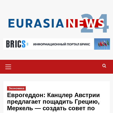
Перейти
к
содержимому
Основное
меню
Экономика
Еврогеддон: Канцлер Австрии
предлагает пощадить Грецию,
Меркель — создать совет по