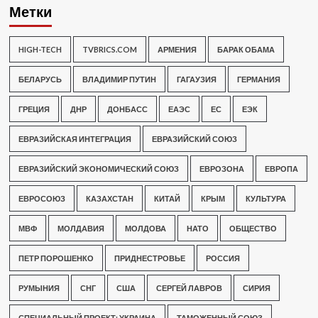
Метки
HIGH-TECH
TVBRICS.COM
АРМЕНИЯ
БАРАК ОБАМА
БЕЛАРУСЬ
ВЛАДИМИР ПУТИН
ГАГАУЗИЯ
ГЕРМАНИЯ
ГРЕЦИЯ
ДНР
ДОНБАСС
ЕАЭС
ЕС
ЕЭК
ЕВРАЗИЙСКАЯ ИНТЕГРАЦИЯ
ЕВРАЗИЙСКИЙ СОЮЗ
ЕВРАЗИЙСКИЙ ЭКОНОМИЧЕСКИЙ СОЮЗ
ЕВРОЗОНА
ЕВРОПА
ЕВРОСОЮЗ
КАЗАХСТАН
КИТАЙ
КРЫМ
КУЛЬТУРА
МВФ
МОЛДАВИЯ
МОЛДОВА
НАТО
ОБЩЕСТВО
ПЕТР ПОРОШЕНКО
ПРИДНЕСТРОВЬЕ
РОССИЯ
РУМЫНИЯ
СНГ
США
СЕРГЕЙ ЛАВРОВ
СИРИЯ
СПЕЦИАЛЬНЫЙ ПРОЕКТ: УКРАИНА
ТАМОЖЕННЫЙ СОЮЗ