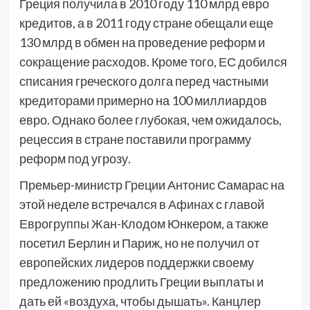
Греция получила в 2010 году 110 млрд евро
кредитов, а в 2011 году стране обещали еще
130 млрд в обмен на проведение реформ и
сокращение расходов. Кроме того, ЕС добился
списания греческого долга перед частными
кредиторами примерно на 100 миллиардов
евро. Однако более глубокая, чем ожидалось,
рецессия в стране поставили программу
реформ под угрозу.
Премьер-министр Греции Антонис Самарас на
этой неделе встречался в Афинах с главой
Еврогруппы Жан-Клодом Юнкером, а также
посетил Берлин и Париж, но не получил от
европейских лидеров поддержки своему
предложению продлить Греции выплаты и
дать ей «воздуха, чтобы дышать». Канцлер