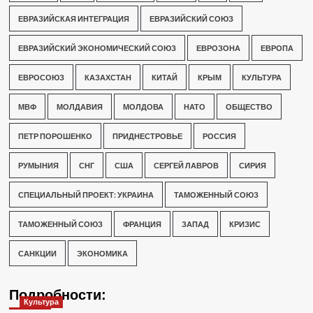
ЕВРАЗИЙСКАЯ ИНТЕГРАЦИЯ
ЕВРАЗИЙСКИЙ СОЮЗ
ЕВРАЗИЙСКИЙ ЭКОНОМИЧЕСКИЙ СОЮЗ
ЕВРОЗОНА
ЕВРОПА
ЕВРОСОЮЗ
КАЗАХСТАН
КИТАЙ
КРЫМ
КУЛЬТУРА
МВФ
МОЛДАВИЯ
МОЛДОВА
НАТО
ОБЩЕСТВО
ПЕТР ПОРОШЕНКО
ПРИДНЕСТРОВЬЕ
РОССИЯ
РУМЫНИЯ
СНГ
США
СЕРГЕЙ ЛАВРОВ
СИРИЯ
СПЕЦИАЛЬНЫЙ ПРОЕКТ: УКРАИНА
ТАМОЖЕННЫЙ СОЮЗ
ТАМОЖЕННЫЙ СОЮЗ
ФРАНЦИЯ
ЗАПАД
КРИЗИС
САНКЦИИ
ЭКОНОМИКА
Подробности:
Культура