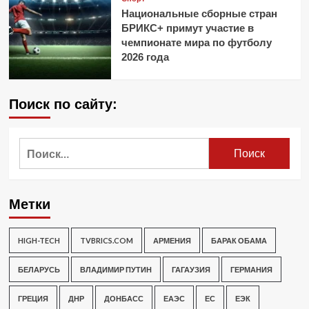
Национальные сборные стран
БРИКС+ примут участие в
чемпионате мира по футболу
2026 года
Поиск по сайту:
Найти:
Метки
HIGH-TECH
TVBRICS.COM
АРМЕНИЯ
БАРАК ОБАМА
БЕЛАРУСЬ
ВЛАДИМИР ПУТИН
ГАГАУЗИЯ
ГЕРМАНИЯ
ГРЕЦИЯ
ДНР
ДОНБАСС
ЕАЭС
ЕС
ЕЭК