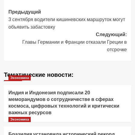
Навигация
Предыдущий
3 сентября водители кишиневских маршруток могут
записи
объявить забастовку
Следующий:
Главы Германии и Франции отказали Греции в
отсрочке
Тематические новости:
Экономика
Индия и Индонезия подписали 20
меморандумов о сотрудничестве в сферах
космоса, цифровых технологий и критически
важных ресурсов
Экономика
Бразилия установила исторический рекорд