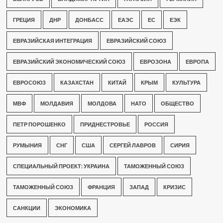
ГРЕЦИЯ
ДНР
ДОНБАСС
ЕАЭС
ЕС
ЕЭК
ЕВРАЗИЙСКАЯ ИНТЕГРАЦИЯ
ЕВРАЗИЙСКИЙ СОЮЗ
ЕВРАЗИЙСКИЙ ЭКОНОМИЧЕСКИЙ СОЮЗ
ЕВРОЗОНА
ЕВРОПА
ЕВРОСОЮЗ
КАЗАХСТАН
КИТАЙ
КРЫМ
КУЛЬТУРА
МВФ
МОЛДАВИЯ
МОЛДОВА
НАТО
ОБЩЕСТВО
ПЕТР ПОРОШЕНКО
ПРИДНЕСТРОВЬЕ
РОССИЯ
РУМЫНИЯ
СНГ
США
СЕРГЕЙ ЛАВРОВ
СИРИЯ
СПЕЦИАЛЬНЫЙ ПРОЕКТ: УКРАИНА
ТАМОЖЕННЫЙ СОЮЗ
ТАМОЖЕННЫЙ СОЮЗ
ФРАНЦИЯ
ЗАПАД
КРИЗИС
САНКЦИИ
ЭКОНОМИКА