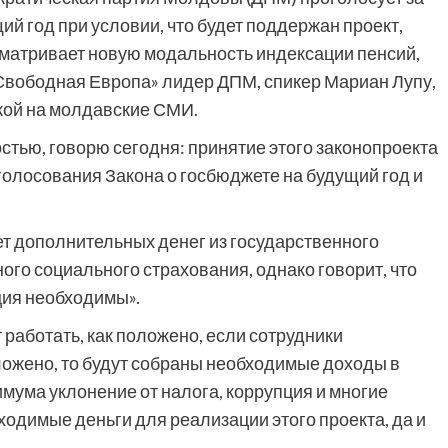
й год при условии, что будет поддержан проект,
сматривает новую модальность индексации пенсий,
«Свободная Европа» лидер ДПМ, спикер Мариан Лупу,
ылкой на молдавские СМИ.
стью, говорю сегодня: принятие этого законопроекта
олосования Закона о госбюджете на будущий год и
ует дополнительных денег из государственного
ого социального страхования, однако говорит, что
ция необходимы».
работать, как положено, если сотрудники
ложено, то будут собраны необходимые доходы в
мума уклонение от налога, коррупция и многие
ходимые деньги для реализации этого проекта, да и