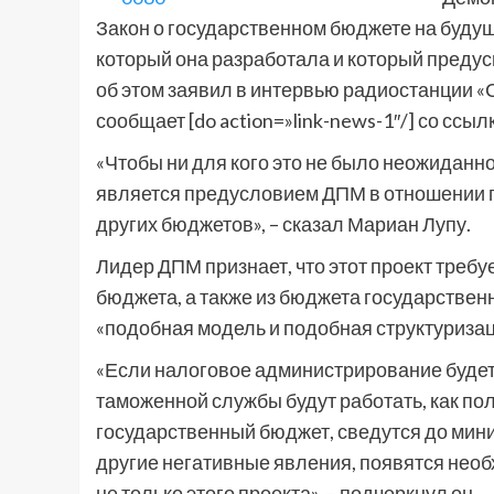
Закон о государственном бюджете на будущи
который она разработала и который преду
об этом заявил в интервью радиостанции 
сообщает [do action=»link-news-1″/] со сс
«Чтобы ни для кого это не было неожиданно
является предусловием ДПМ в отношении г
других бюджетов», – сказал Мариан Лупу.
Лидер ДПМ признает, что этот проект треб
бюджета, а также из бюджета государственн
«подобная модель и подобная структуриза
«Если налоговое администрирование будет 
таможенной службы будут работать, как по
государственный бюджет, сведутся до мини
другие негативные явления, появятся необ
не только этого проекта», – подчеркнул он.