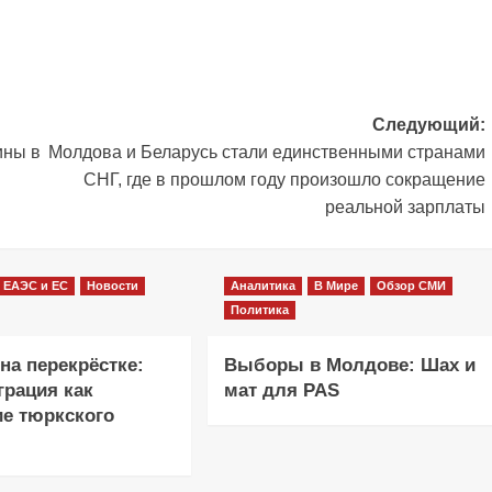
Следующий:
ины в
Молдова и Беларусь стали единственными странами
СНГ, где в прошлом году произошло сокращение
реальной зарплаты
ЕАЭС и ЕС
Новости
Аналитика
В Мире
Обзор СМИ
Политика
на перекрёстке:
Выборы в Молдове: Шах и
грация как
мат для PAS
е тюркского