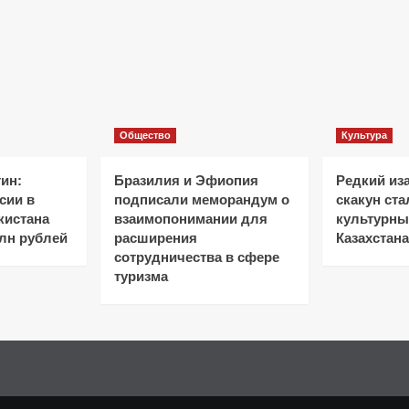
Общество
Культура
ин:
Бразилия и Эфиопия
Редкий из
сии в
подписали меморандум о
скакун ст
кистана
взаимопонимании для
культурн
лн рублей
расширения
Казахстана
сотрудничества в сфере
туризма