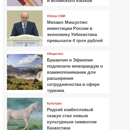
и испанского языков
Обзор СМИ
Михаил Мишустин:
инвестиции России в
экономику Узбекистана
превысили 4 трлн рублей
Общество
Бразилия и Эфиопия
подписали меморандум о
взаимопонимании для
расширения
сотрудничества в сфере
туризма
Культура
Редкий изабелловый
скакун стал новым
культурным символом
Казахстана