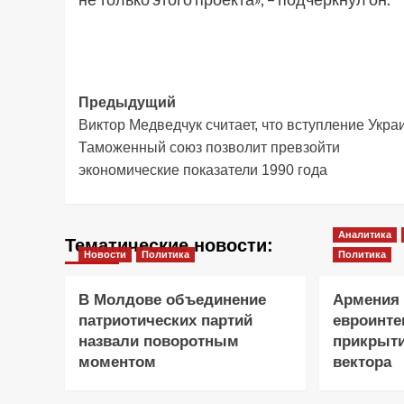
Навигация
Предыдущий
Виктор Медведчук считает, что вступление Укра
записи
Таможенный союз позволит превзойти
экономические показатели 1990 года
Аналитика
Тематические новости:
Новости
Политика
Политика
В Молдове объединение
Армения 
патриотических партий
евроинте
назвали поворотным
прикрыти
моментом
вектора