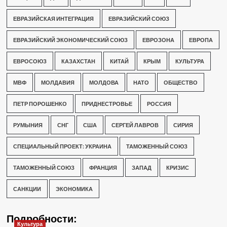
ЕВРАЗИЙСКАЯ ИНТЕГРАЦИЯ
ЕВРАЗИЙСКИЙ СОЮЗ
ЕВРАЗИЙСКИЙ ЭКОНОМИЧЕСКИЙ СОЮЗ
ЕВРОЗОНА
ЕВРОПА
ЕВРОСОЮЗ
КАЗАХСТАН
КИТАЙ
КРЫМ
КУЛЬТУРА
МВФ
МОЛДАВИЯ
МОЛДОВА
НАТО
ОБЩЕСТВО
ПЕТР ПОРОШЕНКО
ПРИДНЕСТРОВЬЕ
РОССИЯ
РУМЫНИЯ
СНГ
США
СЕРГЕЙ ЛАВРОВ
СИРИЯ
СПЕЦИАЛЬНЫЙ ПРОЕКТ: УКРАИНА
ТАМОЖЕННЫЙ СОЮЗ
ТАМОЖЕННЫЙ СОЮЗ
ФРАНЦИЯ
ЗАПАД
КРИЗИС
САНКЦИИ
ЭКОНОМИКА
Подробности:
Культура