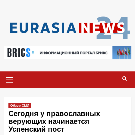
Перейти
к
содержимому
Основное
меню
Обзор СМИ
Сегодня у православных
верующих начинается
Успенский пост