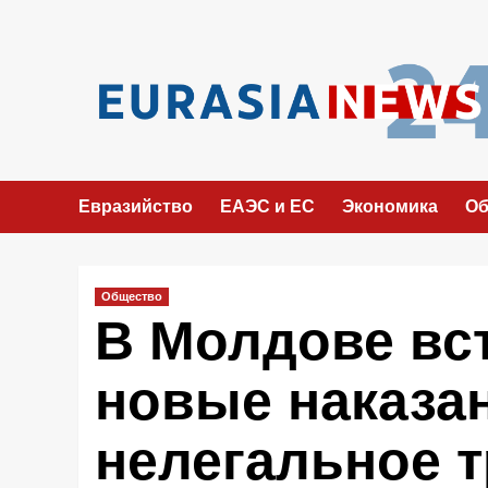
Перейти
к
содержимому
Евразийство
ЕАЭС и ЕС
Экономика
Об
Общество
В Молдове вс
новые наказан
нелегальное 