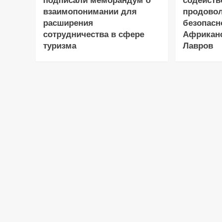
подписали меморандум о
содейств
взаимопонимании для
продово
расширения
безопасн
сотрудничества в сфере
Африканс
туризма
Лавров