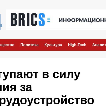
щество
Политика
Культура
High-Tech
Аналит
тупают в силу
ия за
трудоустройство