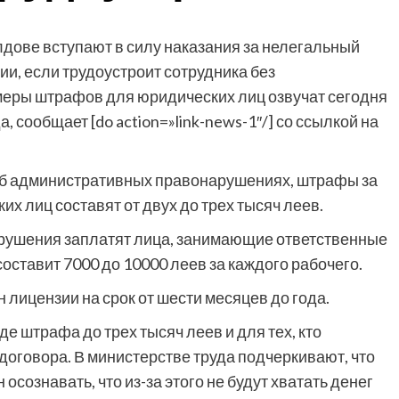
дове вступают в силу наказания за нелегальный
ии, если трудоустроит сотрудника без
меры штрафов для юридических лиц озвучат сегодня
 сообщает [do action=»link-news-1″/] со ссылкой на
об административных правонарушениях, штрафы за
х лиц составят от двух до трех тысяч леев.
арушения заплатят лица, занимающие ответственные
оставит 7000 до 10000 леев за каждого рабочего.
 лицензии на срок от шести месяцев до года.
 штрафа до трех тысяч леев и для тех, кто
договора. В министерстве труда подчеркивают, что
осознавать, что из-за этого не будут хватать денег