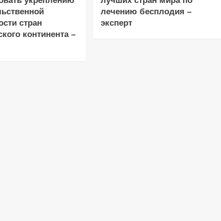
овать укреплению
лучших стран мира по
льственной
лечению бесплодия –
ости стран
эксперт
кого континента –