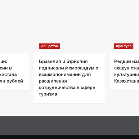
Общество
Культура
ин:
Бразилия и Эфиопия
Редкий из
сии в
подписали меморандум о
скакун ст
кистана
взаимопонимании для
культурн
лн рублей
расширения
Казахстана
сотрудничества в сфере
туризма