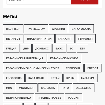
Метки
HIGH-TECH
TVBRICS.COM
АРМЕНИЯ
БАРАК ОБАМА
БЕЛАРУСЬ
ВЛАДИМИР ПУТИН
ГАГАУЗИЯ
ГЕРМАНИЯ
ГРЕЦИЯ
ДНР
ДОНБАСС
ЕАЭС
ЕС
ЕЭК
ЕВРАЗИЙСКАЯ ИНТЕГРАЦИЯ
ЕВРАЗИЙСКИЙ СОЮЗ
ЕВРАЗИЙСКИЙ ЭКОНОМИЧЕСКИЙ СОЮЗ
ЕВРОЗОНА
ЕВРОПА
ЕВРОСОЮЗ
КАЗАХСТАН
КИТАЙ
КРЫМ
КУЛЬТУРА
МВФ
МОЛДАВИЯ
МОЛДОВА
НАТО
ОБЩЕСТВО
ПЕТР ПОРОШЕНКО
ПРИДНЕСТРОВЬЕ
РОССИЯ