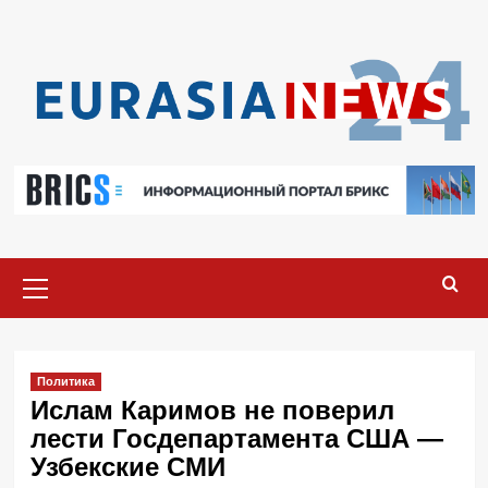
Перейти
к
содержимому
Основное
меню
Политика
Ислам Каримов не поверил
лести Госдепартамента США —
Узбекские СМИ