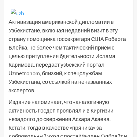
Активизация американской дипломатии в
Узбекистане, включая недавний визит в эту
страну помощника госсекретаря США Роберта
Блейка, не более чем тактический прием с
целью притупления бдительности Ислама
Каримова, передает узбекский портал
Uzmetronom, близкий, к спецслужбам
Узбекистана, со ссылкой на неназванных
экспертов.
Издание напоминает, что «аналогичную
активность Госдеп проявлял и в Киргизии
незадолго до свержения Аскара Акаева.
Кстати, тогда в качестве «пряника» за
добровольный уход с поста Мадлен Олбрайт и