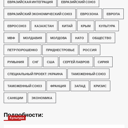
ЕВРАЗИЙСКАЯ ИНТЕГРАЦИЯ
ЕВРАЗИЙСКИЙ СОЮЗ
ЕВРАЗИЙСКИЙ ЭКОНОМИЧЕСКИЙ СОЮЗ
ЕВРОЗОНА
ЕВРОПА
ЕВРОСОЮЗ
КАЗАХСТАН
КИТАЙ
КРЫМ
КУЛЬТУРА
МВФ
МОЛДАВИЯ
МОЛДОВА
НАТО
ОБЩЕСТВО
ПЕТР ПОРОШЕНКО
ПРИДНЕСТРОВЬЕ
РОССИЯ
РУМЫНИЯ
СНГ
США
СЕРГЕЙ ЛАВРОВ
СИРИЯ
СПЕЦИАЛЬНЫЙ ПРОЕКТ: УКРАИНА
ТАМОЖЕННЫЙ СОЮЗ
ТАМОЖЕННЫЙ СОЮЗ
ФРАНЦИЯ
ЗАПАД
КРИЗИС
САНКЦИИ
ЭКОНОМИКА
Подробности:
Культура