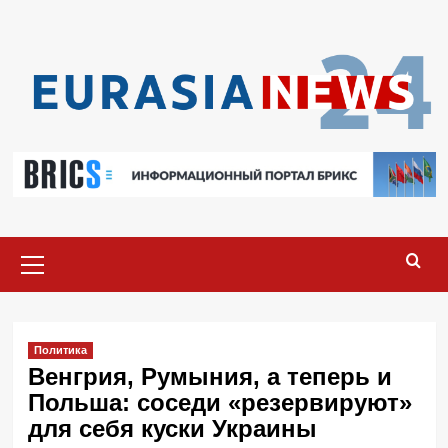
Перейти
к
содержимому
Основное
меню
Политика
Венгрия, Румыния, а теперь и
Польша: соседи «резервируют»
для себя куски Украины