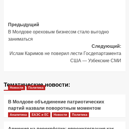
Навигация
Предыдущий
В Молдове ореховым бизнесом стало выгодно
записи
заниматься
Следующий:
Ислам Каримов не поверил лести Госдепартамента
США — Узбекские СМИ
Тематические новости:
Новости
Политика
В Молдове объединение патриотических
партий назвали поворотным моментом
Аналитика
ЕАЭС и ЕС
Новости
Политика
Армения на перекрёстке: евроинтеграция как