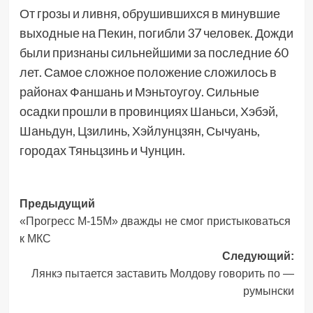
От грозы и ливня, обрушившихся в минувшие
выходные на Пекин, погибли 37 человек. Дожди
были признаны сильнейшими за последние 60
лет. Самое сложное положение сложилось в
районах Фаншань и Мэньтоугоу. Сильные
осадки прошли в провинциях Шаньси, Хэбэй,
Шаньдун, Цзилинь, Хэйлунцзян, Сычуань,
городах Тяньцзинь и Чунцин.
Навигация
Предыдущий
«Прогресс М-15М» дважды не смог пристыковаться
записи
к МКС
Следующий:
Лянкэ пытается заставить Молдову говорить по —
румынски