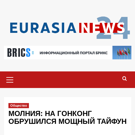
Перейти
к
содержимому
Основное
меню
Общество
МОЛНИЯ: НА ГОНКОНГ
ОБРУШИЛСЯ МОЩНЫЙ ТАЙФУН