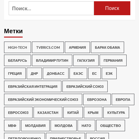
Найти:
Метки
HIGH-TECH
TVBRICS.COM
АРМЕНИЯ
БАРАК ОБАМА
БЕЛАРУСЬ
ВЛАДИМИР ПУТИН
ГАГАУЗИЯ
ГЕРМАНИЯ
ГРЕЦИЯ
ДНР
ДОНБАСС
ЕАЭС
ЕС
ЕЭК
ЕВРАЗИЙСКАЯ ИНТЕГРАЦИЯ
ЕВРАЗИЙСКИЙ СОЮЗ
ЕВРАЗИЙСКИЙ ЭКОНОМИЧЕСКИЙ СОЮЗ
ЕВРОЗОНА
ЕВРОПА
ЕВРОСОЮЗ
КАЗАХСТАН
КИТАЙ
КРЫМ
КУЛЬТУРА
МВФ
МОЛДАВИЯ
МОЛДОВА
НАТО
ОБЩЕСТВО
ПЕТР ПОРОШЕНКО
ПРИДНЕСТРОВЬЕ
РОССИЯ