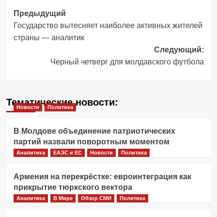
Навигация
Предыдущий
Государство вытесняет наиболее активных жителей
записи
страны — аналитик
Следующий:
Черный четверг для молдавского футбола
Тематические новости:
Новости
Политика
В Молдове объединение патриотических
партий назвали поворотным моментом
Аналитика
ЕАЭС и ЕС
Новости
Политика
Армения на перекрёстке: евроинтеграция как
прикрытие тюркского вектора
Аналитика
В Мире
Обзор СМИ
Политика