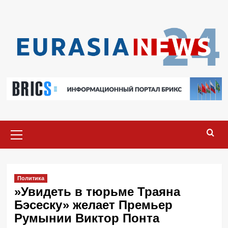
Перейти
к
содержимому
Основное
меню
Политика
»Увидеть в тюрьме Траяна
Бэсеску» желает Премьер
Румынии Виктор Понта